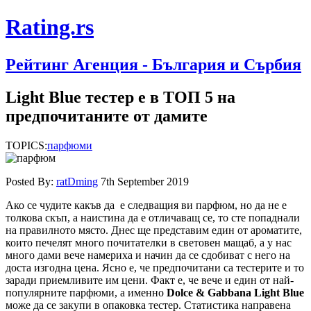
Rating.rs
Рейтинг Агенция - България и Сърбия
Light Blue тестер е в ТОП 5 на
предпочитаните от дамите
TOPICS:
парфюми
Posted By:
ratDming
7th September 2019
Ако се чудите какъв да е следващия ви парфюм, но да не е
толкова скъп, а наистина да е отличаващ се, то сте попаднали
на правилното място. Днес ще представим един от ароматите,
които печелят много почитателки в световен мащаб, а у нас
много дами вече намериха и начин да се сдобиват с него на
доста изгодна цена. Ясно е, че предпочитани са тестерите и то
заради приемливите им цени. Факт е, че вече и един от най-
популярните парфюми, а именно
Dolce & Gabbana Light Blue
може да се закупи в опаковка тестер. Статистика направена