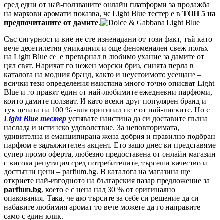
сред едни от най-ползваните онлайн платформи за продажба
на маркови аромати показва, че Light Blue тестер е в
ТОП 5 на
предпочитаните от дамите
.
Със сигурност и вие не сте изненадани от този факт, тъй като
вече десетилетия уникалния и още феноменален свеж полъх
на Light Blue се е превърнал в любимо ухание за дамите от
цял свят. Наричат го нежен морски бриз, синята перла в
каталога на модния бранд, както и неустоимото усещане –
всички тези определения наистина много точно описват Light
Blue и го правят един от най-любимите ежедневни парфюми,
които дамите ползват. И като всеки друг популярен бранд и
тук цената на 100 % -вия оригинал не е от най-ниските. Но с
Light Blue тестер
успявате наистина да си доставите пълна
наслада и истинско удоволствие. За неповторимата,
удивителна и еманципирана жена добрия и правилно подбран
парфюм е задължителен акцент. Ето защо днес ви представяме
супер промо оферта, любезно предоставена от онлайн магазин
с висока репутация сред потребителите, търсещи качество и
достъпни цени – parfium.bg. В каталога на магазина ще
откриете най-изгодното на българския пазар предложение за
parfium.bg
, което е с цена над 30 % от оригинално
опакования. Така, че ако търсите за себе си решение да си
набавите любимия аромат то вече можете да го направите
само с един клик.