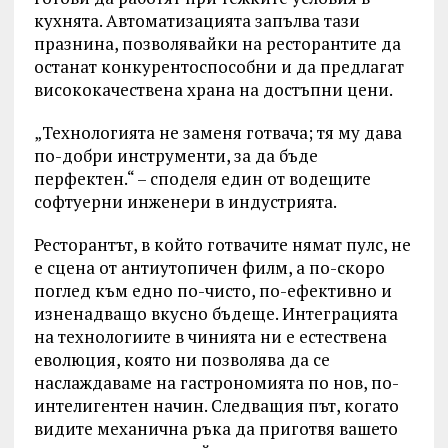
кухнята. Автоматизацията запълва тази
празнина, позволявайки на ресторантите да
останат конкурентоспособни и да предлагат
висококачествена храна на достъпни цени.
„Технологията не заменя готвача; тя му дава
по-добри инструменти, за да бъде
перфектен.“ – споделя един от водещите
софтуерни инженери в индустрията.
Ресторантът, в който готвачите нямат пулс, не
е сцена от антиутопичен филм, а по-скоро
поглед към едно по-чисто, по-ефективно и
изненадващо вкусно бъдеще. Интеграцията
на технологиите в чинията ни е естествена
еволюция, която ни позволява да се
наслаждаваме на гастрономията по нов, по-
интелигентен начин. Следващия път, когато
видите механична ръка да приготвя вашето