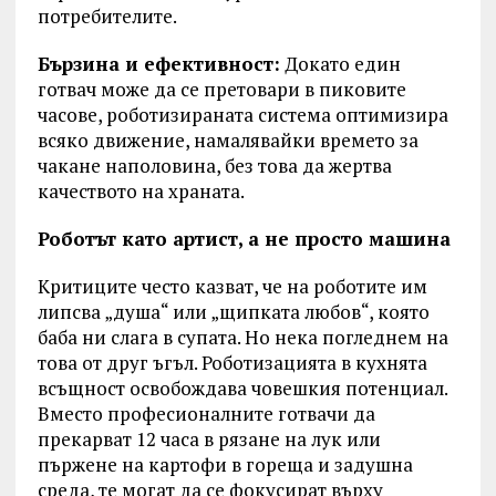
потребителите.
Бързина и ефективност:
Докато един
готвач може да се претовари в пиковите
часове, роботизираната система оптимизира
всяко движение, намалявайки времето за
чакане наполовина, без това да жертва
качеството на храната.
Роботът като артист, а не просто машина
Критиците често казват, че на роботите им
липсва „душа“ или „щипката любов“, която
баба ни слага в супата. Но нека погледнем на
това от друг ъгъл. Роботизацията в кухнята
всъщност освобождава човешкия потенциал.
Вместо професионалните готвачи да
прекарват 12 часа в рязане на лук или
пържене на картофи в гореща и задушна
среда, те могат да се фокусират върху