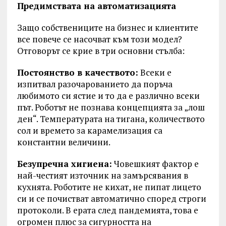
Предимствата на автоматизацията
Защо собствениците на бизнес и клиентите
все повече се насочват към този модел?
Отговорът се крие в три основни стълба:
Постоянство в качеството:
Всеки е
изпитвал разочарованието да поръча
любимото си ястие и то да е различно всеки
път. Роботът не познава концепцията за „лош
ден“. Температурата на тигана, количеството
сол и времето за карамелизация са
константни величини.
Безупречна хигиена:
Човешкият фактор е
най-честият източник на замърсявания в
кухнята. Роботите не кихат, не пипат лицето
си и се почистват автоматично според строги
протоколи. В ерата след пандемията, това е
огромен плюс за сигурността на