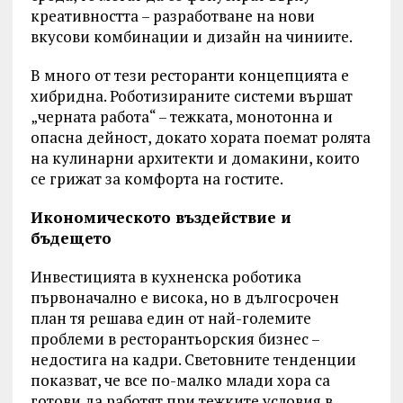
креативността – разработване на нови
вкусови комбинации и дизайн на чиниите.
В много от тези ресторанти концепцията е
хибридна. Роботизираните системи вършат
„черната работа“ – тежката, монотонна и
опасна дейност, докато хората поемат ролята
на кулинарни архитекти и домакини, които
се грижат за комфорта на гостите.
Икономическото въздействие и
бъдещето
Инвестицията в кухненска роботика
първоначално е висока, но в дългосрочен
план тя решава един от най-големите
проблеми в ресторантьорския бизнес –
недостига на кадри. Световните тенденции
показват, че все по-малко млади хора са
готови да работят при тежките условия в