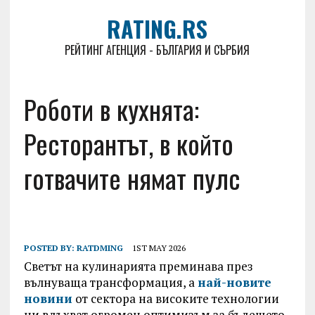
RATING.RS
РЕЙТИНГ АГЕНЦИЯ - БЪЛГАРИЯ И СЪРБИЯ
Роботи в кухнята:
Ресторантът, в който
готвачите нямат пулс
POSTED BY:
RATDMING
1ST MAY 2026
Светът на кулинарията преминава през
вълнуваща трансформация, а
най-новите
новини
от сектора на високите технологии
ни вдъхват огромен оптимизъм за бъдещето