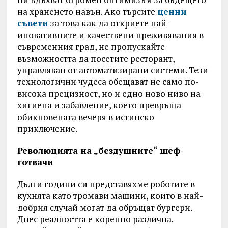
на храненето навън. Ако търсите
ценни
съвети
за това как да откриете най-
иновативните и качествени преживявания в
съвременния град, не пропускайте
възможността да посетите ресторант,
управляван от автоматизирани системи. Тези
технологични чудеса обещават не само по-
висока прецизност, но и едно ново ниво на
хигиена и забавление, което превръща
обикновената вечеря в истинско
приключение.
Революцията на „бездушните“ шеф-
готвачи
Дълги години си представяхме роботите в
кухнята като тромави машини, които в най-
добрия случай могат да обръщат бургери.
Днес реалността е коренно различна.