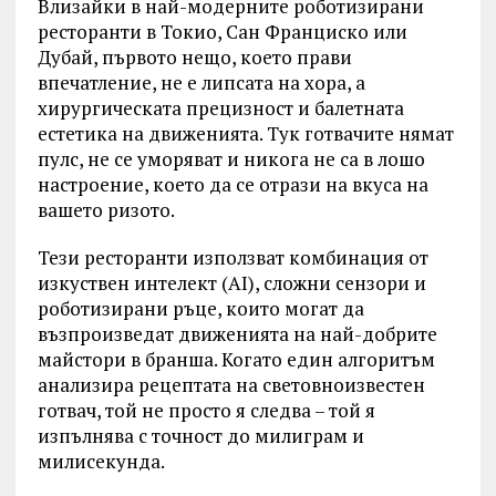
Влизайки в най-модерните роботизирани
ресторанти в Токио, Сан Франциско или
Дубай, първото нещо, което прави
впечатление, не е липсата на хора, а
хирургическата прецизност и балетната
естетика на движенията. Тук готвачите нямат
пулс, не се уморяват и никога не са в лошо
настроение, което да се отрази на вкуса на
вашето ризото.
Тези ресторанти използват комбинация от
изкуствен интелект (AI), сложни сензори и
роботизирани ръце, които могат да
възпроизведат движенията на най-добрите
майстори в бранша. Когато един алгоритъм
анализира рецептата на световноизвестен
готвач, той не просто я следва – той я
изпълнява с точност до милиграм и
милисекунда.