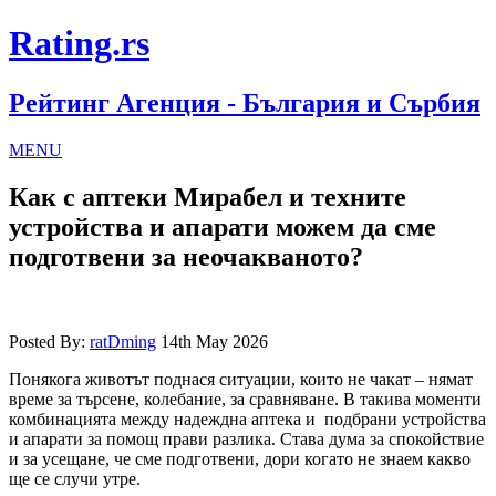
Rating.rs
Рейтинг Агенция - България и Сърбия
MENU
Как с аптеки Мирабел и техните
устройства и апарати можем да сме
подготвени за неочакваното?
Posted By:
ratDming
14th May 2026
Понякога животът поднася ситуации, които не чакат – нямат
време за търсене, колебание, за сравняване. В такива моменти
комбинацията между надеждна аптека и подбрани устройства
и апарати за помощ прави разлика. Става дума за спокойствие
и за усещане, че сме подготвени, дори когато не знаем какво
ще се случи утре.