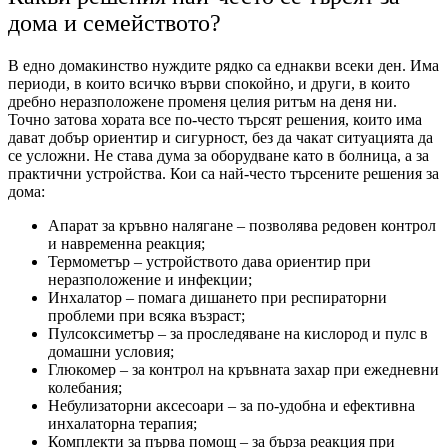
дома и семейството?
В едно домакинство нуждите рядко са еднакви всеки ден. Има
периоди, в които всичко върви спокойно, и други, в които
дребно неразположене променя целия ритъм на деня ни.
Точно затова хората все по-често търсят решения, които има
дават добър ориентир и сигурност, без да чакат ситуацията да
се усложни. Не става дума за оборудване като в болница, а за
практични устройства. Кои са най-често търсените решения за
дома:
Апарат за кръвно налягане – позволява редовен контрол
и навременна реакция;
Термометър – устройството дава ориентир при
неразположение и инфекции;
Инхалатор – помага дишането при респираторни
проблеми при всяка възраст;
Пулсоксиметър – за проследяване на кислород и пулс в
домашни условия;
Глюкомер – за контрол на кръвната захар при ежедневни
колебания;
Небулизаторни аксесоари – за по-удобна и ефективна
инхалаторна терапия;
Комплекти за първа помощ – за бърза реакция при