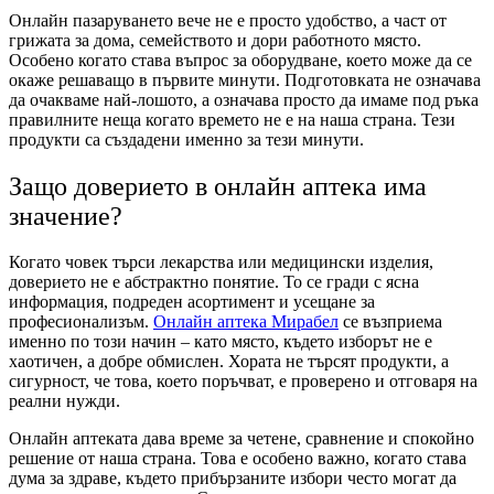
Онлайн пазаруването вече не е просто удобство, а част от
грижата за дома, семейството и дори работното място.
Особено когато става въпрос за оборудване, което може да се
окаже решаващо в първите минути. Подготовката не означава
да очакваме най-лошото, а означава просто да имаме под ръка
правилните неща когато времето не е на наша страна. Тези
продукти са създадени именно за тези минути.
Защо доверието в онлайн аптека има
значение?
Когато човек търси лекарства или медицински изделия,
доверието не е абстрактно понятие. То се гради с ясна
информация, подреден асортимент и усещане за
професионализъм.
Онлайн аптека Мирабел
се възприема
именно по този начин – като място, където изборът не е
хаотичен, а добре обмислен. Хората не търсят продукти, а
сигурност, че това, което поръчват, е проверено и отговаря на
реални нужди.
Онлайн аптеката дава време за четене, сравнение и спокойно
решение от наша страна. Това е особено важно, когато става
дума за здраве, където прибързаните избори често могат да