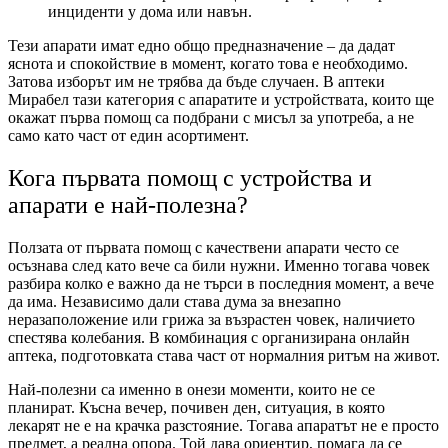
инциденти у дома или навън.
Тези апарати имат едно общо предназначение – да дадат
яснота и спокойствие в момент, когато това е необходимо.
Затова изборът им не трябва да бъде случаен. В аптеки
Мирабел тази категория с апаратите и устройствата, които ще
окажат първа помощ са подбрани с мисъл за употреба, а не
само като част от един асортимент.
Кога първата помощ с устройства и
апарати е най-полезна?
Ползата от първата помощ с качествени апарати често се
осъзнава след като вече са били нужни. Именно тогава човек
разбира колко е важно да не търси в последния момент, а вече
да има. Независимо дали става дума за внезапно
неразаположение или грижа за възрастен човек, наличието
спестява колебания. В комбинация с организирана онлайн
аптека, подготовката става част от нормалния ритъм на живот.
Най-полезни са именно в онези моменти, които не се
планират. Късна вечер, почивен ден, ситуация, в която
лекарят не е на крачка разстояние. Тогава апаратът не е просто
предмет, а реална опора. Той дава ориентир, помага да се