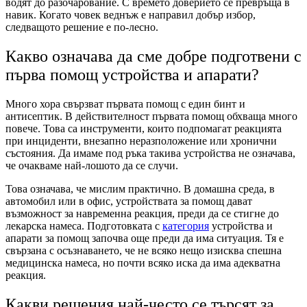
водят до разочарование. С времето доверието се превръща в
навик. Когато човек веднъж е направил добър избор,
следващото решение е по-лесно.
Какво означава да сме добре подготвени с
първа помощ устройства и апарати?
Много хора свързват първата помощ с един бинт и
антисептик. В действителност първата помощ обхваща много
повече. Това са инструменти, които подпомагат реакцията
при инциденти, внезапно неразположение или хронични
състояния. Да имаме под ръка такива устройства не означава,
че очакваме най-лошото да се случи.
Това означава, че мислим практично. В домашна среда, в
автомобил или в офис, устройствата за помощ дават
възможност за навременна реакция, преди да се стигне до
лекарска намеса. Подготовката с
категория
устройства и
апарати за помощ започва още преди да има ситуация. Тя е
свързана с осъзнаването, че не всяко нещо изисква спешна
медицинска намеса, но почти всяко иска да има адекватна
реакция.
Какви решения най-често се търсят за