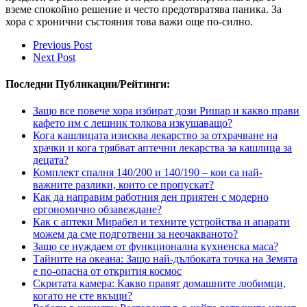
вземе спокойно решение и често предотвратява паника. За
хора с хронични състояния това важи още по-силно.
Previous Post
Next Post
Последни Публикации/Рейтинги:
Защо все повече хора избират дози Ришар и какво прави
кафето им с лешник толкова изкушаващо?
Кога кашлицата изисква лекарство за отхрачване на
храчки и кога трябват аптечни лекарства за кашлица за
децата?
Комплект спалня 140/200 и 140/190 – кои са най-
важните разлики, които се пропускат?
Как да направим работния ден приятен с модерно
ергономично обзавеждане?
Как с аптеки Мирабел и техните устройства и апарати
можем да сме подготвени за неочакваното?
Защо се нуждаем от функционална кухненска маса?
Тайните на океана: Защо най-дълбоката точка на Земята
е по-опасна от открития космос
Скритата камера: Какво правят домашните любимци,
когато не сте вкъщи?