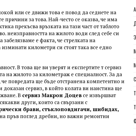
А
окой или се движи това е повод да седнете на
е причини за това. Най-често се оказва, че има
Д
актика прекъсва връзката на тази част от таблото
во. неизправността на жилото води след себе си
З
 забелязваме е факта, че стрелката на
 изминати километри си стоят така все едно
ност. В това ще ви уверят и експертите т сервиз
а на жилото за километраж е специалност. За да
С
и, че повредата ще бъде отстранена компетентно и
 доказан сервиз, в който колата ви наистина ще
Т
ужване. В
сервиз Макрон Доцев
се извършват
сякакви други, които са свързани с
Т
рически брави, стъклоповдигачи, шибидах,
на пръв поглед дребни, но важни ремонтни