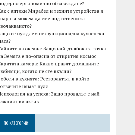
модерно ергономично обзавеждане?
Как с аптеки Мирабел и техните устройства и
апарати можем да сме подготвени за
неочакваното?
Защо се нуждаем от функционална кухненска
маса?
Тайните на океана: Защо най-дълбоката точка
на Земята е по-опасна от открития космос
Скритата камера: Какво правят домашните
любимци, когато не сте вкъщи?
Роботи в кухнята: Ресторантът, в който
готвачите нямат пулс
Психология на успеха: Защо провалът е най-
важният ви актив
ПО КАТЕГОРИИ: