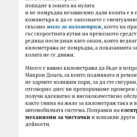
попадне в зоната на нулата
и не помръдва независимо дали колата е в п
компютъра и да се запознаете с евентуалнит
скъсано
жило за километраж
, което на пр
със скоростната кутия на превозното средст
редица последици като онази, която веднага
километража не помръдва, а показанията за
колата не се движи.
Много е важно километража да бъде в изправ
Макрон Доцев, за които подмяната и ремонт
не харчите излишни пари, за да сте сигурн
отговорно днес ви препоръчваме проверен и
получи адекватно и висококачествено обсл
както смяна на жило за километраж така и в
автомобилната система. Поправки на
елект
механизми за чистачки
и всякакви други 
дейности.