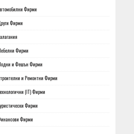
втомобилни Фирми
руги Фирми
алагания
Мебелни Фирми
Модни и Фешън Фирми
троителни и Ремонтни Фирми
ехнологични (IT) Фирми
уристически Фирми
Финансови Фирми