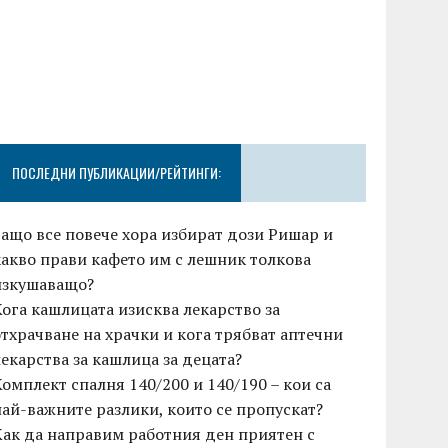
ПОСЛЕДНИ ПУБЛИКАЦИИ/РЕЙТИНГИ:
Защо все повече хора избират дози Ришар и
какво прави кафето им с лешник толкова
изкушаващо?
Кога кашлицата изисква лекарство за
отхрачване на храчки и кога трябват аптечни
лекарства за кашлица за децата?
Комплект спалня 140/200 и 140/190 – кои са
най-важните разлики, които се пропускат?
Как да направим работния ден приятен с