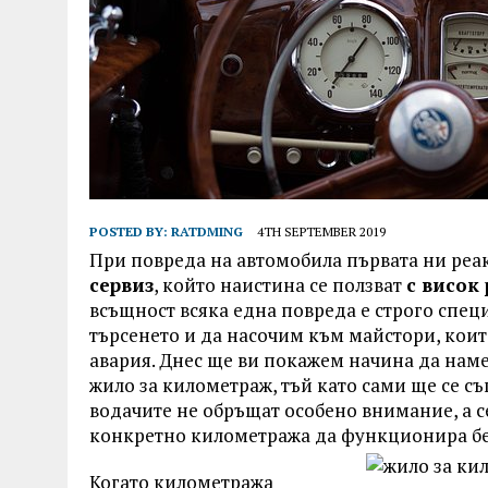
POSTED BY:
RATDMING
4TH SEPTEMBER 2019
При повреда на автомобила първата ни реа
сервиз
, който наистина се ползват
с висок
всъщност всяка една повреда е строго спе
търсенето и да насочим към майстори, кои
авария. Днес ще ви покажем начина да наме
жило за километраж, тъй като сами ще се съг
водачите не обръщат особено внимание, а се
конкретно километража да функционира бе
Когато километража