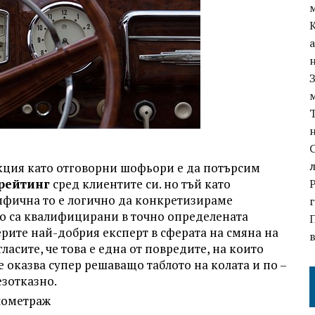
кция като отговорни шофьори е да потърсим
 рейтинг
сред клиентите си. но тъй като
цифична то е логично да конкретизираме
то са квалифицирани в точно определената
рите най-добрия експерт в сферата на смяна на
ласите, че това е една от повредите, на които
 оказва супер решаващо таблото на колата и по –
зотказно.