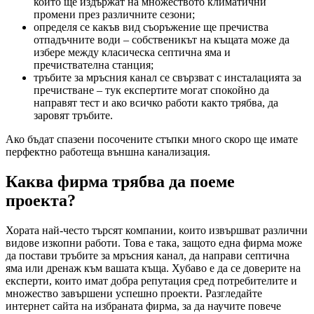
които ще издържат на множеството климатични
промени през различните сезони;
определя се какъв вид съоръжение ще пречиства
отпадъчните води – собственикът на къщата може да
избере между класическа септична яма и
пречиствателна станция;
тръбите за мръсния канал се свързват с инсталацията за
пречистване – тук експертите могат спокойно да
направят тест и ако всичко работи както трябва, да
заровят тръбите.
Ако бъдат спазени посочените стъпки много скоро ще имате
перфектно работеща външна канализация.
Каква фирма трябва да поеме
проекта?
Хората най-често търсят компании, които извършват различни
видове изкопни работи. Това е така, защото една фирма може
да постави тръбите за мръсния канал, да направи септична
яма или дренаж към вашата къща. Хубаво е да се доверите на
експерти, които имат добра репутация сред потребителите и
множество завършени успешно проекти. Разгледайте
интернет сайта на избраната фирма, за да научите повече