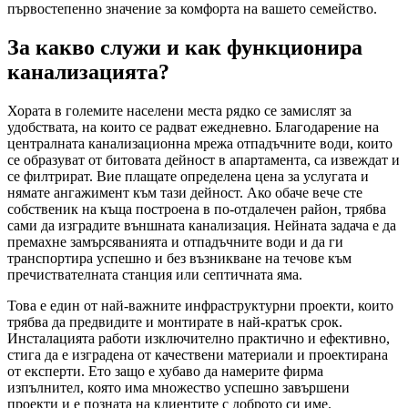
първостепенно значение за комфорта на вашето семейство.
За какво служи и как функционира
канализацията?
Хората в големите населени места рядко се замислят за
удобствата, на които се радват ежедневно. Благодарение на
централната канализационна мрежа отпадъчните води, които
се образуват от битовата дейност в апартамента, са извеждат и
се филтрират. Вие плащате определена цена за услугата и
нямате ангажимент към тази дейност. Ако обаче вече сте
собственик на къща построена в по-отдалечен район, трябва
сами да изградите външната канализация. Нейната задача е да
премахне замърсяванията и отпадъчните води и да ги
транспортира успешно и без възникване на течове към
пречиствателната станция или септичната яма.
Това е един от най-важните инфраструктурни проекти, които
трябва да предвидите и монтирате в най-кратък срок.
Инсталацията работи изключително практично и ефективно,
стига да е изградена от качествени материали и проектирана
от експерти. Ето защо е хубаво да намерите фирма
изпълнител, която има множество успешно завършени
проекти и е позната на клиентите с доброто си име.