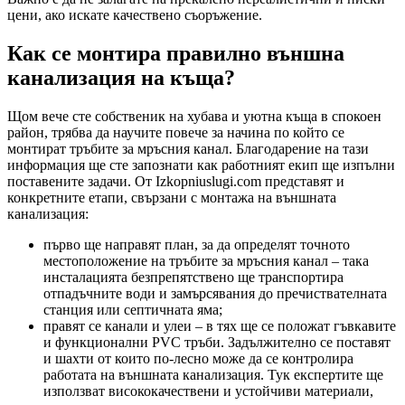
цени, ако искате качествено съоръжение.
Как се монтира правилно външна
канализация на къща?
Щом вече сте собственик на хубава и уютна къща в спокоен
район, трябва да научите повече за начина по който се
монтират тръбите за мръсния канал. Благодарение на тази
информация ще сте запознати как работният екип ще изпълни
поставените задачи. От Izkopniuslugi.com представят и
конкретните етапи, свързани с монтажа на външната
канализация:
първо ще направят план, за да определят точното
местоположение на тръбите за мръсния канал – така
инсталацията безпрепятствено ще транспортира
отпадъчните води и замърсявания до пречиствателната
станция или септичната яма;
правят се канали и улеи – в тях ще се положат гъвкавите
и функционални PVC тръби. Задължително се поставят
и шахти от които по-лесно може да се контролира
работата на външната канализация. Тук експертите ще
използват висококачествени и устойчиви материали,