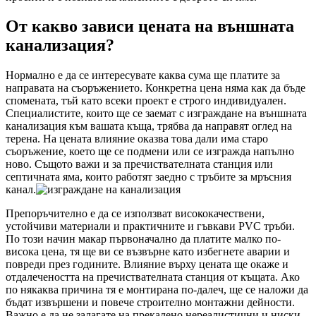
От какво зависи цената на външната
канализация?
Нормално е да се интересувате каква сума ще платите за
направата на съоръжението. Конкретна цена няма как да бъде
спомената, тъй като всеки проект е строго индивидуален.
Специалистите, които ще се заемат с изграждане на външната
канализация към вашата къща, трябва да направят оглед на
терена. На цената влияние оказва това дали има старо
съоръжение, което ще се подмени или се изгражда напълно
ново. Същото важи и за пречиствателната станция или
септичната яма, които работят заедно с тръбите за мръсния
канал.
Препоръчително е да се използват висококачествени,
устойчиви материали и практичните и гъвкави PVC тръби.
По този начин макар първоначално да платите малко по-
висока цена, тя ще ви се възвърне като избегнете аварии и
повреди през годините. Влияние върху цената ще окаже и
отдалечеността на пречиствателната станция от къщата. Ако
по някаква причина тя е монтирана по-далеч, ще се наложи да
бъдат извършени и повече строително монтажни дейности.
Важно е да не залагате на прекалено нереалистични и ниски