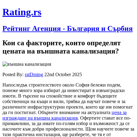
Rating.rs
Рейтинг Агенция - България и Сърбия
Кои са факторите, които определят
цената на външната канализация?
Posted By:
ratDming
22nd October 2025
Напоследък строителството около София бележи подем,
понеже много хора избират да инвестират в извънградски
имоти. В търсене на спокойствие и комфорт бъдещите
собственици на къщи и вили, трябва да научат повече и за
различните инфраструктурни проекти, които ще им помогнат
да ги постигнат. Обърнете внимание на актуалната
цена за
изграждане на външна канализация
. Офертите стават все по-
примамливи, за да имате по-голям избор и възможност да се
насочите към добри професионалисти. Щом научите повече за
тази практична инсталация, ще разберете, че тя е от