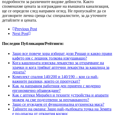
подробности за различните видове дейности. Както
споменахме цената за изграждане на външната канализация,
ще се определи след направен оглед. Не пропускайте да си
договорите лична среща със специалистите, за да уточните
детайлите и цената.
Previous Post
Next Post
Последни Публикации/Рейтинги:
Защо все повече хора избират дози Ришар и какво прави
кафето им с лешник толкова изкушаващо?
Кога кашлицата изисква лекарство за отхрачване на
храчки и кога трябват аптечни лекарства за кашлица за
децата?
Комплект спалня 140/200 и 140/190 – кои са най-
важните разлики, които се пропускат?
Как да направим работния ден приятен с модерно
ергономично обзавеждане?
Как с аптеки Мирабел и техните устройства и апарати
можем да сме подготвени за неочакваното?
Защо се нуждаем от функционална кухненска маса?
Тайните на океана: Защо най-дълбоката точка на Земята
е по-опасна от открития космос