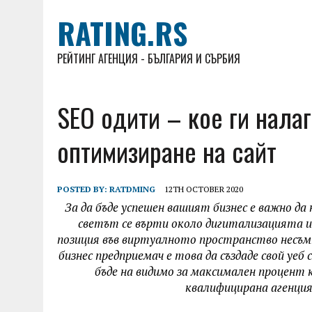
RATING.RS
РЕЙТИНГ АГЕНЦИЯ - БЪЛГАРИЯ И СЪРБИЯ
SEO одити – кое ги нала
оптимизиране на сайт
POSTED BY:
RATDMING
12TH OCTOBER 2020
За да бъде успешен вашият бизнес е важно д
светът се върти около дигитализацията и
позиция във виртуалното пространство несъмн
бизнес предприемач е това да създаде свой уеб
бъде на видимо за максимален процент
квалифицирана агенция