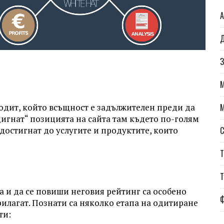
А
Д
З
одит, който всъщност е задължителен преди да
игнат“ позицията на сайта там където по-голям
достигнат до услугите и продуктите, които
С
Т
Т
та и да се повиши неговия рейтинг са особено
илагат. Познати са няколко етапа на одитиране
ти: