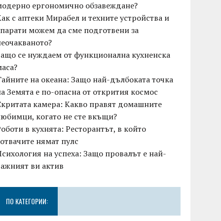
модерно ергономично обзавеждане?
Как с аптеки Мирабел и техните устройства и
апарати можем да сме подготвени за
неочакваното?
Защо се нуждаем от функционална кухненска
маса?
Тайните на океана: Защо най-дълбоката точка
на Земята е по-опасна от открития космос
Скритата камера: Какво правят домашните
любимци, когато не сте вкъщи?
Роботи в кухнята: Ресторантът, в който
готвачите нямат пулс
Психология на успеха: Защо провалът е най-
важният ви актив
ПО КАТЕГОРИИ: