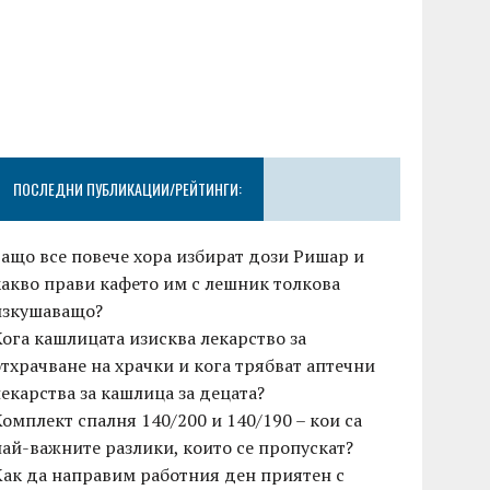
ПОСЛЕДНИ ПУБЛИКАЦИИ/РЕЙТИНГИ:
Защо все повече хора избират дози Ришар и
какво прави кафето им с лешник толкова
изкушаващо?
Кога кашлицата изисква лекарство за
отхрачване на храчки и кога трябват аптечни
лекарства за кашлица за децата?
Комплект спалня 140/200 и 140/190 – кои са
най-важните разлики, които се пропускат?
Как да направим работния ден приятен с