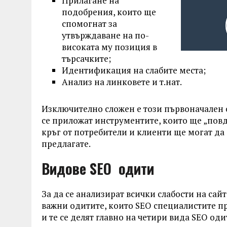
Прилагане на
подобрения, които ще
спомогнат за
утвърждаване на по-
високата му позиция в
търсачките;
Идентификация на слабите места;
Анализ на линковете и т.нат.
Изключително сложен е този първоначален 
се приложат инструментите, които ще „повд
кръг от потребители и клиенти ще могат да 
предлагате.
Видове
SEO одити
За да се анализират всички слабости на сай
важни одитите, които SEO специалистите пр
и те се делят главно на четири вида SEO оди