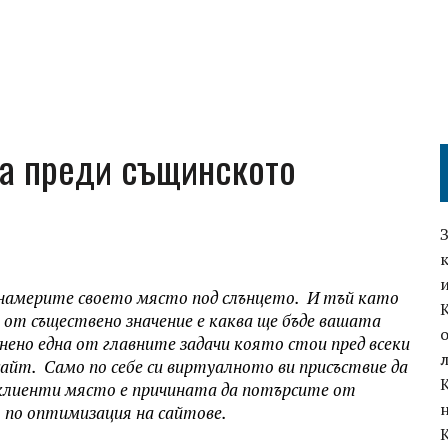
га преди същинското
а намерите своето място под слънцето. И тъй като
 от съществено значение е каква ще бъде вашата
ено една от главните задачи която стои пред всеки
 сайт. Само по себе си виртуалното ви присъствие да
 клиенти място е причината да потърсите от
 по оптимизация на сайтове.