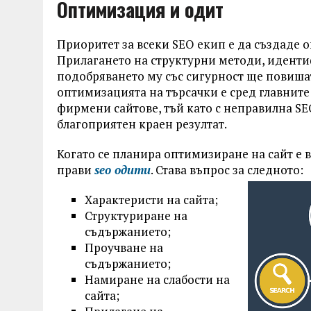
Оптимизация и одит
Приоритет за всеки SEO екип е да създаде о
Прилагането на структурни методи, идентиф
подобряването му със сигурност ще повиша
оптимизацията на търсачки е сред главнит
фирмени сайтове, тъй като с неправилна SE
благоприятен краен резултат.
Когато се планира оптимизиране на сайт е в
прави
seo одити
. Става въпрос за следното:
Характеристи на сайта;
Структуриране на
съдържанието;
Проучване на
съдържанието;
Намиране на слабости на
сайта;