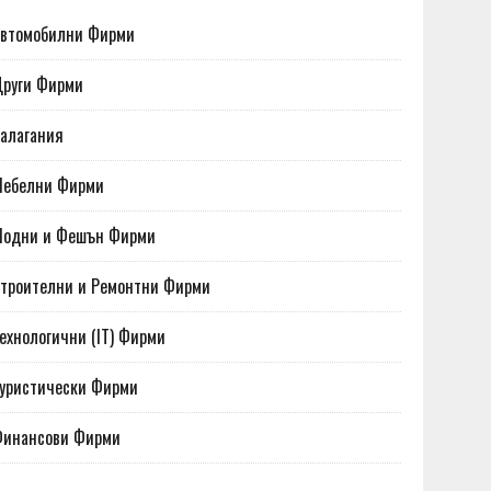
втомобилни Фирми
руги Фирми
алагания
Мебелни Фирми
Модни и Фешън Фирми
троителни и Ремонтни Фирми
ехнологични (IT) Фирми
уристически Фирми
Финансови Фирми