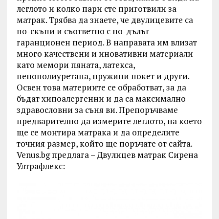
леглото и колко пари сте приготвили за
матрак. Трябва да знаете, че двулицевите са
по-скъпи и съответно с по-дълъг
гаранционен период. В направата им влизат
много качествени и иновативни материали
като мемори пяната, латекса,
пенополиуретана, пружини покет и други.
Освен това материите се обработват, за да
бъдат хипоалергенни и да са максимално
здравословни за съня ви. Препоръчваме
предварително да измерите леглото, на което
ще се монтира матрака и да определите
точния размер, който ще поръчате от сайта.
Venus.bg предлага – Двулицев матрак Сирена
Ултрафлекс: