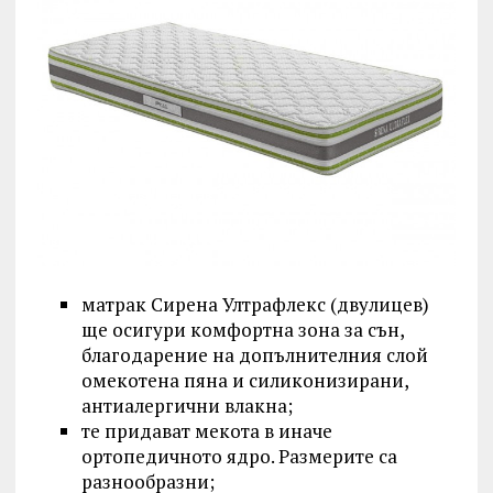
матрак Сирена Ултрафлекс (двулицев)
ще осигури комфортна зона за сън,
благодарение на допълнителния слой
омекотена пяна и силиконизирани,
антиалергични влакна;
те придават мекота в иначе
ортопедичното ядро. Размерите са
разнообразни;