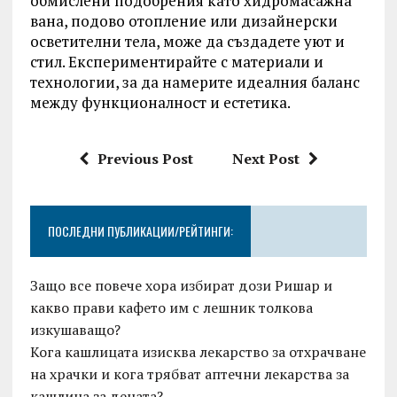
обмислени подобрения като хидромасажна
вана, подово отопление или дизайнерски
осветителни тела, може да създадете уют и
стил. Експериментирайте с материали и
технологии, за да намерите идеалния баланс
между функционалност и естетика.
Previous Post
Next Post
ПОСЛЕДНИ ПУБЛИКАЦИИ/РЕЙТИНГИ:
Защо все повече хора избират дози Ришар и
какво прави кафето им с лешник толкова
изкушаващо?
Кога кашлицата изисква лекарство за отхрачване
на храчки и кога трябват аптечни лекарства за
кашлица за децата?