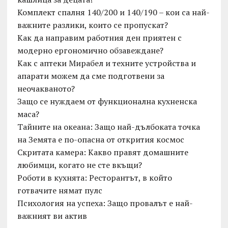
Комплект спалня 140/200 и 140/190 – кои са най-
важните разлики, които се пропускат?
Как да направим работния ден приятен с
модерно ергономично обзавеждане?
Как с аптеки Мирабел и техните устройства и
апарати можем да сме подготвени за
неочакваното?
Защо се нуждаем от функционална кухненска
маса?
Тайните на океана: Защо най-дълбоката точка
на Земята е по-опасна от открития космос
Скритата камера: Какво правят домашните
любимци, когато не сте вкъщи?
Роботи в кухнята: Ресторантът, в който
готвачите нямат пулс
Психология на успеха: Защо провалът е най-
важният ви актив