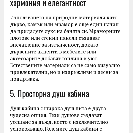
хармония и елегантност
Използването на природни материали като
дърво, камък или мрамор е още един начин
да придадете лукс на банята си. Мраморните
плотове или стенни панели създават
впечатление за изтънченост, докато
дървените акценти в мебелите или
аксесоарите добавят топлина и уют.
Естествените материали са не само визуално
привлекателни, но и издръжливи и лесни за
поддръжка.
5. Просторна душ кабина
Душ кабина с широка душ пита е друга
чудесна опция. Тези душове създават
усещане за дъжд, което е изключително
успокояващо. Големите душ кабини с