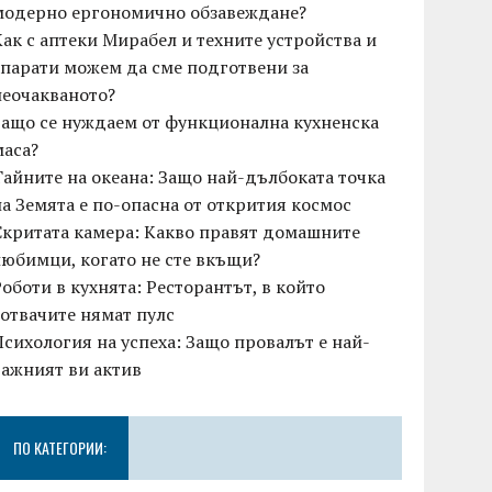
модерно ергономично обзавеждане?
Как с аптеки Мирабел и техните устройства и
апарати можем да сме подготвени за
неочакваното?
Защо се нуждаем от функционална кухненска
маса?
Тайните на океана: Защо най-дълбоката точка
на Земята е по-опасна от открития космос
Скритата камера: Какво правят домашните
любимци, когато не сте вкъщи?
Роботи в кухнята: Ресторантът, в който
готвачите нямат пулс
Психология на успеха: Защо провалът е най-
важният ви актив
ПО КАТЕГОРИИ: