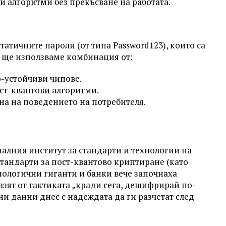
 алгоритми без прекъсване на работата.
татичните пароли (от типа Password123), които са
ях ще използваме комбинация от:
-устойчиви чипове.
ст-квантови алгоритми.
а на поведението на потребителя.
алния институт за стандарти и технологии на
тандарти за пост-квантово криптиране (като
ологични гиганти и банки вече започнаха
азят от тактиката „кради сега, дешифрирай по-
ни данни днес с надеждата да ги разчетат след