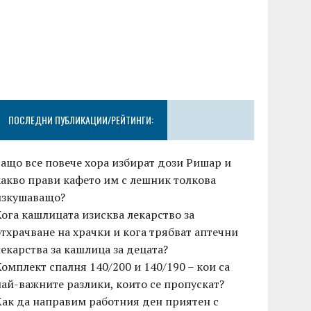
ПОСЛЕДНИ ПУБЛИКАЦИИ/РЕЙТИНГИ:
Защо все повече хора избират дози Ришар и
какво прави кафето им с лешник толкова
изкушаващо?
Кога кашлицата изисква лекарство за
отхрачване на храчки и кога трябват аптечни
лекарства за кашлица за децата?
Комплект спалня 140/200 и 140/190 – кои са
най-важните разлики, които се пропускат?
Как да направим работния ден приятен с