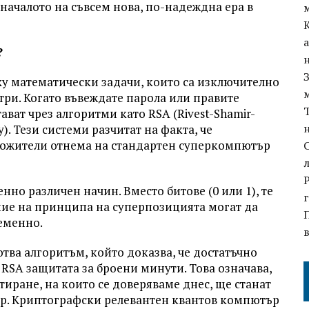
 началото на съвсем нова, по-надеждна ера в
?
ху математически задачи, които са изключително
ри. Когато въвеждате парола или правите
ват чрез алгоритми като RSA (Rivest-Shamir-
y). Тези системи разчитат на факта, че
ножители отнема на стандартен суперкомпютър
но различен начин. Вместо битове (0 или 1), те
ение на принципа на суперпозицията могат да
еменно.
тва алгоритъм, който доказва, че достатъчно
RSA защитата за броени минути. Това означава,
иране, на които се доверяваме днес, ще станат
нар. Криптографски релевантен квантов компютър