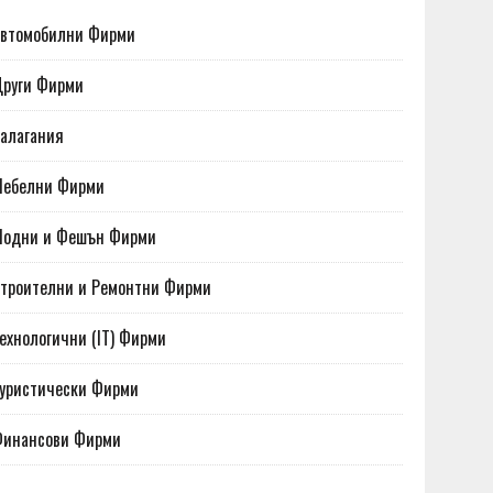
втомобилни Фирми
руги Фирми
алагания
Мебелни Фирми
Модни и Фешън Фирми
троителни и Ремонтни Фирми
ехнологични (IT) Фирми
уристически Фирми
Финансови Фирми