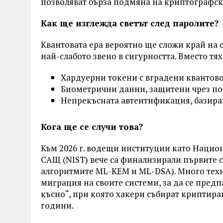
позволяват бърза подмяна на криптографски
Как ще изглежда светът след паролите?
Квантовата ера вероятно ще сложи край на с
най-слабото звено в сигурността. Вместо т
Хардуерни токени с вградени квантово
Биометрични данни, защитени чрез по
Непрекъсната автентификация, базиран
Кога ще се случи това?
Към 2026 г. водещи институции като Национ
САЩ (NIST) вече са финализирали първите с
алгоритмите ML-KEM и ML-DSA). Много техн
миграция на своите системи, за да се предп
късно“, при която хакери събират криптира
години.