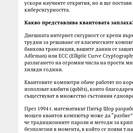
ускори научните открития, но и ще постави
киберсигурността.
Какво представлява квантовата заплаха
Днешната интернет сигурност се крепи вър
трудни за решаване от класическите компют
банкова трансакция, вашите данни се защита
Adleman) или ECC (Elliptic Curve Cryptograph
разлагането на огромни числа на прости м
хиляди години.
Квантовите компютри обаче работят по корен
използват кюбити (qubits), които благодар
съществуват в множество състояния едновр
През 1994 г. математикът Питър Шор разрабо
мощен квантов компютър може да “разбие” 
че традиционните пароли и методи за крипт
безполезни в момента, в който се появи т.