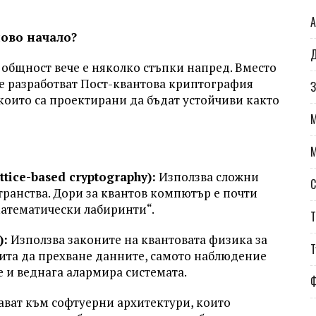
А
ново начало?
Д
общност вече е няколко стъпки напред. Вместо
те разработват Пост-квантова криптография
З
 които са проектирани да бъдат устойчиви както
ice-based cryptography):
Използва сложни
С
ранства. Дори за квантов компютър е почти
математически лабиринти“.
Т
):
Използва законите на квантовата физика за
Т
ита да прехване данните, самото наблюдение
 и веднага алармира системата.
ват към софтуерни архитектури, които