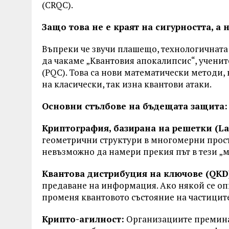
(CRQC).
Защо това не е краят на сигурността, а 
Въпреки че звучи плашещо, технологичната 
да чакаме „Квантовия апокалипсис“, учени
(PQC). Това са нови математически методи,
на класически, так изна квантови атаки.
Основни стълбове на бъдещата защита:
Криптография, базирана на решетки (Latt
геометрични структури в многомерни прост
невъзможно да намери прекия път в тези „
Квантова дистрибуция на ключове (QKD
предаване на информация. Ако някой се оп
променя квантовото състояние на частиците
Крипто-агилност:
Организациите премина