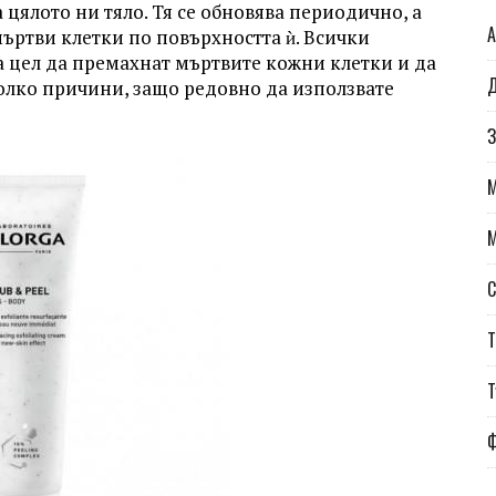
цялото ни тяло. Тя се обновява периодично, а
А
мъртви клетки по повърхността ѝ. Всички
а цел да премахнат мъртвите кожни клетки и да
Д
колко причини, защо редовно да използвате
З
С
Т
Т