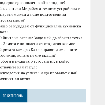
модерно ергономично обзавеждане?
Как с аптеки Мирабел и техните устройства и
апарати можем да сме подготвени за
неочакваното?
Защо се нуждаем от функционална кухненска
маса?
Тайните на океана: Защо най-дълбоката точка
на Земята е по-опасна от открития космос
Скритата камера: Какво правят домашните
любимци, когато не сте вкъщи?
Роботи в кухнята: Ресторантът, в който
готвачите нямат пулс
Психология на успеха: Защо провалът е най-
важният ви актив
ПО КАТЕГОРИИ: