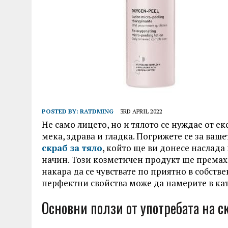
POSTED BY:
RATDMING
3RD APRIL 2022
Не само лицето, но и тялото се нуждае от е
мека, здрава и гладка. Погрижете се за ваш
скраб за тяло
, който ще ви донесе наслад
начин. Този козметичен продукт ще премах
накара да се чувствате по приятно в собств
перфектни свойства може да намерите в кат
Основни ползи от употребата на ск