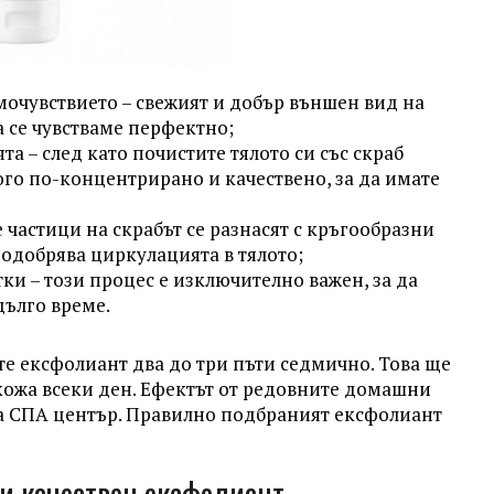
очувствието – свежият и добър външен вид на
а се чувстваме перфектно;
 – след като почистите тялото си със скраб
ого по-концентрирано и качествено, за да имате
частици на скрабът се разнасят с кръгообразни
подобрява циркулацията в тялото;
ки – този процес е изключително важен, за да
дълго време.
е ексфолиант два до три пъти седмично. Това ще
кожа всеки ден. Ефектът от редовните домашни
на СПА център. Правилно подбраният ексфолиант
и качествен ексфолиант