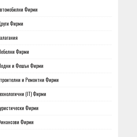
втомобилни Фирми
руги Фирми
алагания
Мебелни Фирми
Модни и Фешън Фирми
троителни и Ремонтни Фирми
ехнологични (IT) Фирми
уристически Фирми
Финансови Фирми