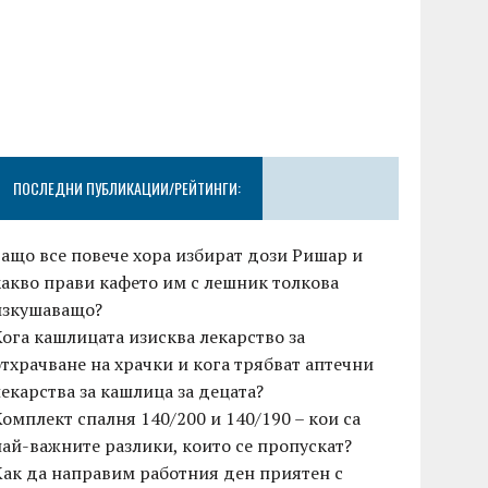
ПОСЛЕДНИ ПУБЛИКАЦИИ/РЕЙТИНГИ:
Защо все повече хора избират дози Ришар и
какво прави кафето им с лешник толкова
изкушаващо?
Кога кашлицата изисква лекарство за
отхрачване на храчки и кога трябват аптечни
лекарства за кашлица за децата?
Комплект спалня 140/200 и 140/190 – кои са
най-важните разлики, които се пропускат?
Как да направим работния ден приятен с