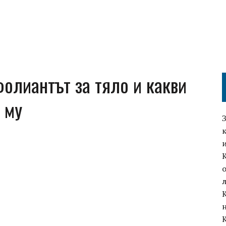
олиантът за тяло и какви
 му