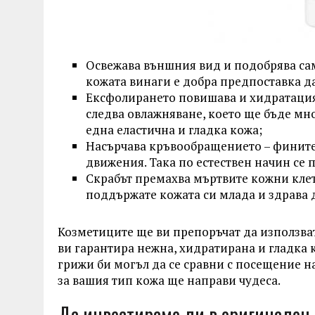
Освежава външния вид и подобрява сам
кожата винаги е добра предпоставка д
Ексфолирането повишава и хидратацията
следва овлажняване, което ще бъде мн
една еластична и гладка кожа;
Насърчава кръвообращението – фините 
движения. Така по естествен начин се 
Скрабът премахва мъртвите кожни клет
поддържате кожата си млада и здрава 
Козметиците ще ви препоръчат да използват
ви гарантира нежна, хидратирана и гладка 
грижи би могъл да се сравни с посещение 
за вашия тип кожа ще направи чудеса.
Да инвестираме ли в оригинален 