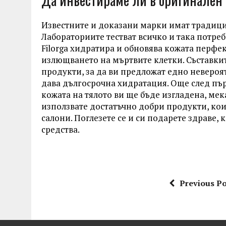
Известните и доказани марки имат традици
Лабораториите тестват всичко и така потре
Filorga хидратира и обновява кожата перфе
излющването на мъртвите клетки. Съставки
продукти, за да ви предложат едно неверо
дава дългосрочна хидратация. Още след пъ
кожата на тялото ви ще бъде изгладена, мек
използвате достатъчно добри продукти, ко
салони. Поглезете се и си подарете здраве,
средства.
Previous Po