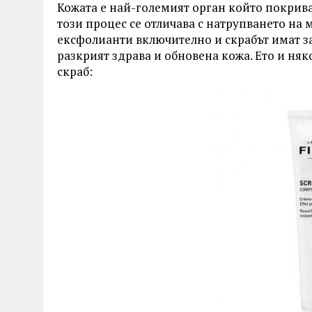
Кожата е най-големият орган който покрива 
този процес се отличава с натрупването на 
ексфолианти включително и скрабът имат з
разкрият здрава и обновена кожа. Ето и ня
скраб: