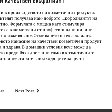
и в производството на козметични продукти.
бителят получава най-доброто. Ексфолиантът на
ктно. Формулата е мощна като стимулира
те са взаимствани от професионални пилинг
ятно изживяване. Отмиването на ексфолианта
рвото нанасяне на качествен козметичен продукт
а и здрава. В домашни условия вече може да
ито преди бяха достъпни само в козметичните
 като инвестирате в подходящите за целта
st
Next Post