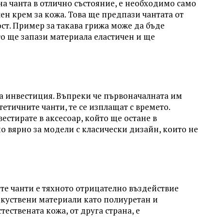
а чанта в отлично състояние, е необходимо само
ен крем за кожа. Това ще предпази чантата от
ст. Пример за такава грижа може да бъде
то ще запази материала еластичен и ще
 за инвестиция. Въпреки че първоначалната им
тетичните чанти, те се изплащат с времето.
естирате в аксесоар, който ще остане в
но вярно за модели с класически дизайн, които не
те чанти е тяхното отрицателно въздействие
зкуствени материали като полиуретан и
ествената кожа, от друга страна, е