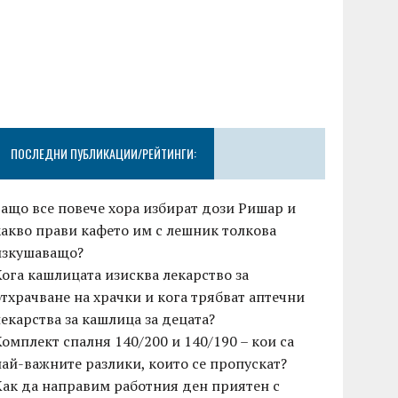
ПОСЛЕДНИ ПУБЛИКАЦИИ/РЕЙТИНГИ:
Защо все повече хора избират дози Ришар и
какво прави кафето им с лешник толкова
изкушаващо?
Кога кашлицата изисква лекарство за
отхрачване на храчки и кога трябват аптечни
лекарства за кашлица за децата?
Комплект спалня 140/200 и 140/190 – кои са
най-важните разлики, които се пропускат?
Как да направим работния ден приятен с