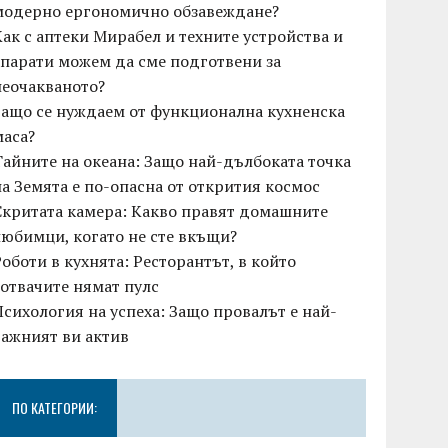
модерно ергономично обзавеждане?
Как с аптеки Мирабел и техните устройства и
апарати можем да сме подготвени за
неочакваното?
Защо се нуждаем от функционална кухненска
маса?
Тайните на океана: Защо най-дълбоката точка
на Земята е по-опасна от открития космос
Скритата камера: Какво правят домашните
любимци, когато не сте вкъщи?
Роботи в кухнята: Ресторантът, в който
готвачите нямат пулс
Психология на успеха: Защо провалът е най-
важният ви актив
ПО КАТЕГОРИИ: