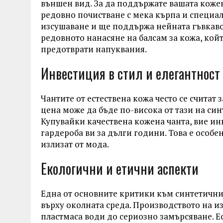
външен вид. За да поддържате вашата кожен
редовно почистване с мека кърпа и специал
изсушаване и ще поддържа нейната гъвкаво
редовното нанасяне на балсам за кожа, кой
предотврати напуквания.
Инвестиция в стил и елегантност
Чантите от естествена кожа често се считат
цена може да бъде по-висока от тази на син
Купувайки качествена кожена чанта, вие инв
гардероба ви за дълги години. Това е особе
излизат от мода.
Екологични и етични аспекти
Една от основните критики към синтетични
върху околната среда. Производството на и
пластмаса води до сериозно замърсяване. Ест