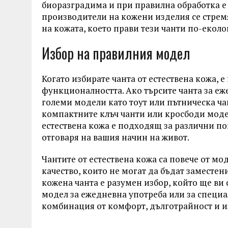
биоразградима и при правилна обработка е
производители на кожени изделия се стремя
на кожата, което прави тези чанти по-еколо
Избор на правилния модел
Когато избирате чанта от естествена кожа, е
функционалността. Ако търсите чанта за еж
големи модели като тоут или пътническа ча
компактните клъч чанти или кросбоди модел
естествена кожа е подходящ за различни пов
отговаря на вашия начин на живот.
Чантите от естествена кожа са повече от мод
качество, които не могат да бъдат заместен
кожена чанта е разумен избор, който ще ви
модел за ежедневна употреба или за специ
комбинация от комфорт, дълготрайност и и