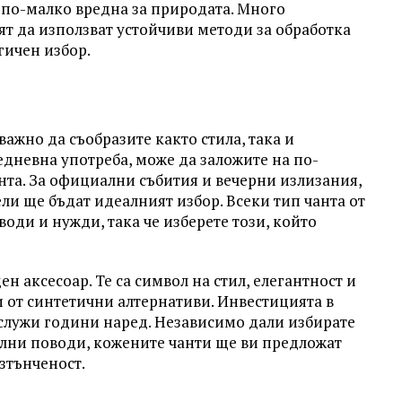
 по-малко вредна за природата. Много
т да използват устойчиви методи за обработка
гичен избор.
 важно да съобразите както стила, така и
едневна употреба, може да заложите на по-
нта. За официални събития и вечерни излизания,
и ще бъдат идеалният избор. Всеки тип чанта от
оди и нужди, така че изберете този, който
ен аксесоар. Те са символ на стил, елегантност и
и от синтетични алтернативи. Инвестицията в
 служи години наред. Независимо дали избирате
ални поводи, кожените чанти ще ви предложат
зтънченост.