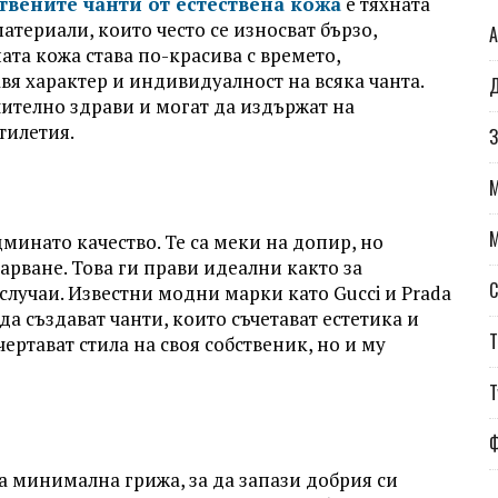
твените чанти от естествена кожа
е тяхната
атериали, които често се износват бързо,
А
ата кожа става по-красива с времето,
я характер и индивидуалност на всяка чанта.
Д
ително здрави и могат да издържат на
тилетия.
З
минато качество. Те са меки на допир, но
рване. Това ги прави идеални както за
С
случаи. Известни модни марки като Gucci и Prada
да създават чанти, които съчетават естетика и
Т
ртават стила на своя собственик, но и му
Т
ва минимална грижа, за да запази добрия си