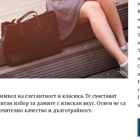
имвол на елегантност и класика. Те съчетават
итан избор за дамите с изискан вкус. Освен че са
ючително качество и дълготрайност.