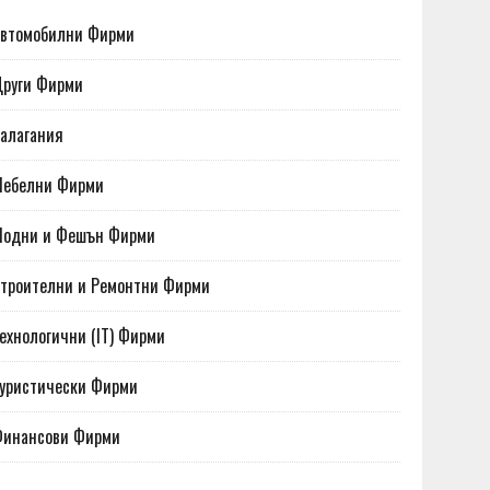
втомобилни Фирми
руги Фирми
алагания
Мебелни Фирми
Модни и Фешън Фирми
троителни и Ремонтни Фирми
ехнологични (IT) Фирми
уристически Фирми
Финансови Фирми