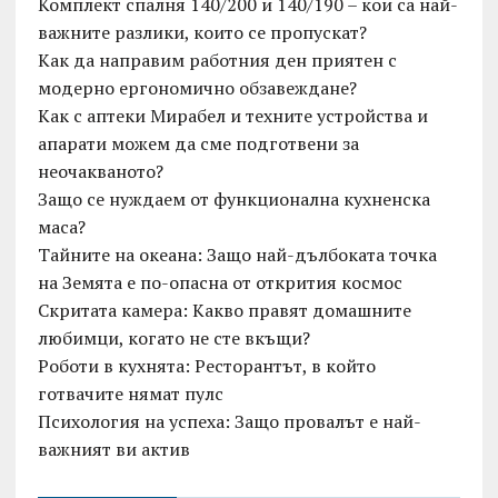
Комплект спалня 140/200 и 140/190 – кои са най-
важните разлики, които се пропускат?
Как да направим работния ден приятен с
модерно ергономично обзавеждане?
Как с аптеки Мирабел и техните устройства и
апарати можем да сме подготвени за
неочакваното?
Защо се нуждаем от функционална кухненска
маса?
Тайните на океана: Защо най-дълбоката точка
на Земята е по-опасна от открития космос
Скритата камера: Какво правят домашните
любимци, когато не сте вкъщи?
Роботи в кухнята: Ресторантът, в който
готвачите нямат пулс
Психология на успеха: Защо провалът е най-
важният ви актив