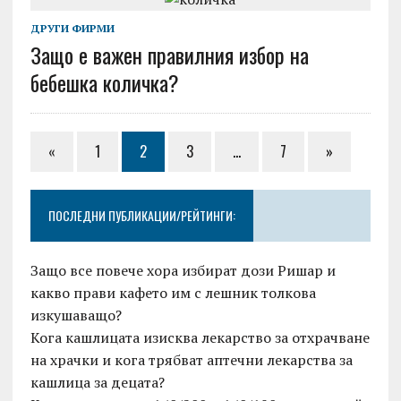
ДРУГИ ФИРМИ
Защо е важен правилния избор на
бебешка количка?
«
1
2
3
…
7
»
ПОСЛЕДНИ ПУБЛИКАЦИИ/РЕЙТИНГИ:
Защо все повече хора избират дози Ришар и
какво прави кафето им с лешник толкова
изкушаващо?
Кога кашлицата изисква лекарство за отхрачване
на храчки и кога трябват аптечни лекарства за
кашлица за децата?