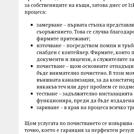
за собствениците на къщи, затова днес от Iz
процеса:
замерване – първата стъпка представля
съоръжението. Това се случва благодар
фирмите притежават;
източване – посредством помпи и тръб
снабден с контейнер. Фирмите, които 
документи и лицензи, а служителите 
почистване – щом основните отпадъци 
бъде внимателно почистено. В този мом
външната канализация, за да констатир
някакъв теч или друг проблем се подме
тестване – задължително инсталацията с
функционира, преди да бъде издадена 
зариване – в края на процеса всичко тря
Щом услугата по почистването се извършва 
точно, което е гаранция за перфектен резулт