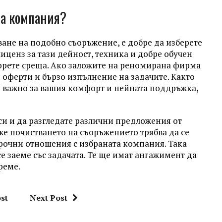
на компания?
не на подобно съоръжение, е добре да изберете
лиценз за тази дейност, техника и добре обучен
ворете среща. Ако заложите на реномирана фирма
 оферти и бързо изпълнение на задачите. Както
е важно за вашия комфорт и нейната поддръжка,
 си и да разгледате различни предложения от
е почистването на съоръжението трябва да се
срочни отношения с избраната компания. Така
се заеме със задачата. Те ще имат ангажимент да
реме.
st
Next Post