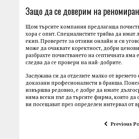
Защо да се доверим на реномира
Щом търсите компания предлагаща почиства
хора с опит. Специалистите трябва да имат 
екип. Проверете за отзиви онлайн и си уго
може да очаквате коректност, добри ценови
разбрахте почистването на септичната яма 
следва да се провери на най-добрите.
Заслужава си да отделите малко от времето
доказани професионалисти в бранша. Понеж
извършва редовно, е добре да имате дълго
няма всеки път да търсите фирма, която да 
ви посещават през определен интервал от в
Previous Po