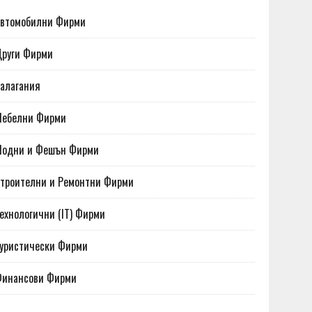
втомобилни Фирми
руги Фирми
алагания
Мебелни Фирми
Модни и Фешън Фирми
троителни и Ремонтни Фирми
ехнологични (IT) Фирми
уристически Фирми
Финансови Фирми