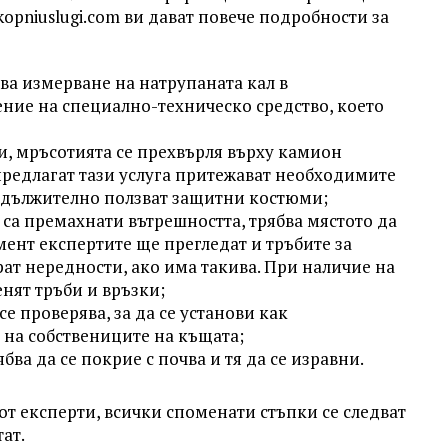
kopniuslugi.com ви дават повече подробности за
ва измерване на натрупаната кал в
ение на специално-техническо средство, което
и, мръсотията се прехвърля върху камион
предлагат тази услуга притежават необходимите
задължително ползват защитни костюми;
са премахнати вътрешността, трябва мястото да
ент експертите ще прегледат и тръбите за
ат нередности, ако има такива. При наличие на
нят тръби и връзки;
е проверява, за да се установи как
на собствениците на къщата;
бва да се покрие с почва и тя да се изравни.
от експерти, всички споменати стъпки се следват
ат.