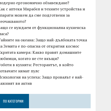
модерно ергономично обзавеждане?
Как с аптеки Мирабел и техните устройства и
апарати можем да сме подготвени за
неочакваното?
Защо се нуждаем от функционална кухненска
маса?
Тайните на океана: Защо най-дълбоката точка
на Земята е по-опасна от открития космос
Скритата камера: Какво правят домашните
любимци, когато не сте вкъщи?
Роботи в кухнята: Ресторантът, в който
готвачите нямат пулс
Психология на успеха: Защо провалът е най-
важният ви актив
ПО КАТЕГОРИИ: