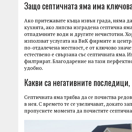
Защо септичната яма има ключов
Ако притежавате къща извън града, няма да 
кухнята, ако липсва изградена септична яма
отпадъчните води и другите нечистотии. Хо
използват услугата на ВиК фирмите и центр
по-отдалечена местност, е от ключово знач
естествено е свързана със септичната яма. 
филтрират. Благодарение на тази перфектн
удобно.
Какви са негативните последици,
Септичната яма трябва да се почиства редов
в нея. С времето те се увеличават, докато з
пропуснете момента да почистите септичнат