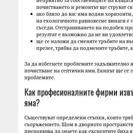
неприятно за собствениците на къщата,
почистването и ремонтът ще струват ск
ако близо до вас има водни хоризонти
на екологичното равновесие винаги е с
съседи. Отстраняването на подобен про
резултат е възможно да не ви удовлетв
ще се наложи да сменяте тръбите на въ
прелее, трябва да подмените тръбите, 
За да избегнете проблемите задължително
почистване на септични ями. Екипът ще се 
проблемите.
Как професионалните фирми извъ
яма?
Съществуват определени стъпки, които тряб
съоръжението. Щом в дворното пространств
препоръчва да знаете как експертите биха 