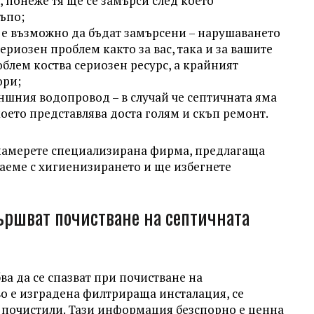
 понеже тя ще се замърси след което
ъпо;
, е възможно да бъдат замърсени – нарушаването
ериозен проблем както за вас, така и за вашите
блем коства сериозен ресурс, а крайният
ори;
ншния водопровод – в случай че септичната яма
което представлява доста голям и скъп ремонт.
 намерете специализирана фирма, предлагаща
заеме с хигиенизирането и ще избегнете
ршват почистване на септичната
ва да се спазват при почистване на
о е изградена филтрираща инсталация, се
я почистили. Тази информация безспорно е ценна