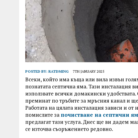
POSTED BY:
RATDMING
7TH JANUARY 2025
Всеки, който има къща или вила извън голя
познатата септична яма. Тази инсталация в
използвате всички домакински удобствата. 
преминат по тръбите за мръсния канал и ще 
Работата на цялата инсталация зависи и от 
помислите за
почистване на септични я
предлагат тази услуга. Днес ще ви дадем ма
се източва съоръжението редовно.