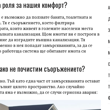
а роля за нашия комфорт?
А
е възможно да ползвате банята, тоалетната и
Д
. Тя е съоръжението, което филтрира
рата, които живеят в големите населени места
З
алната канализация. Щом имотът ви е построен в
ение да изградите външна канализация. Тя
Именно в нея попадат замърсяванията, за да се
о работеща система ще обитавате имота си
С
 ако не почистим съоръжението?
Т
но. Тъй като една част от замърсяванията остават
апълнят цялото пространство. Ако случайно
Т
а яма е възможно, да се случи сериозна авария: