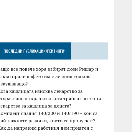
ПОСЛЕДНИ ПУБЛИКАЦИИ/РЕЙТИНГИ:
Защо все повече хора избират дози Ришар и
какво прави кафето им с лешник толкова
изкушаващо?
Кога кашлицата изисква лекарство за
отхрачване на храчки и кога трябват аптечни
лекарства за кашлица за децата?
Комплект спалня 140/200 и 140/190 – кои са
най-важните разлики, които се пропускат?
Как да направим работния ден приятен с