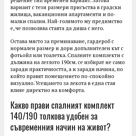
решение тип временен вариант. Затова
вариант с тези размери присъства в градски
жилища, ваканционни апартаменти и по-
малки спални. Най-голямото му предимство
е, че позволява стаята да диша с него.
Остава място за преминаване, гардероб с
нормален размер и дори допълнителен кът с
фотьойл или тоалетка. Спалните комплекти с
дължина на леглото 190см. се избират не само
заради практичността, а и заради начина, по
който правят помещението по-спокойно
визуално. Усещането за лекота в една стая
влияе директно на комфорта.
Какво прави спалният комплект
140/190 толкова удобен за
съвременния начин на живот?