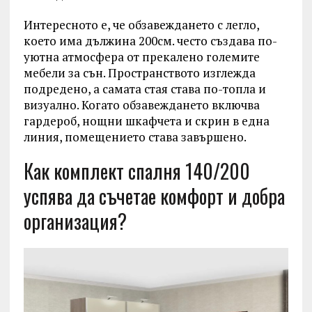
Интересното е, че обзавеждането с легло,
което има дължина 200см. често създава по-
уютна атмосфера от прекалено големите
мебели за сън. Пространството изглежда
подредено, а самата стая става по-топла и
визуално. Когато обзавеждането включва
гардероб, нощни шкафчета и скрин в една
линия, помещението става завършено.
Как комплект спалня 140/200
успява да съчетае комфорт и добра
организация?