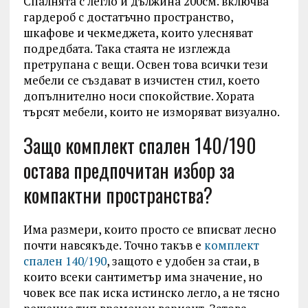
Спалнята с легло и дължина 200см. включва
гардероб с достатъчно пространство,
шкафове и чекмеджета, които улесняват
подредбата. Така стаята не изглежда
претрупана с вещи. Освен това всички тези
мебели се създават в изчистен стил, което
допълнително носи спокойствие. Хората
търсят мебели, които не изморяват визуално.
Защо комплект спален 140/190
остава предпочитан избор за
компактни пространства?
Има размери, които просто се вписват лесно
почти навсякъде. Точно такъв е
комплект
спален 140/190
, защото е удобен за стаи, в
които всеки сантиметър има значение, но
човек все пак иска истинско легло, а не тясно