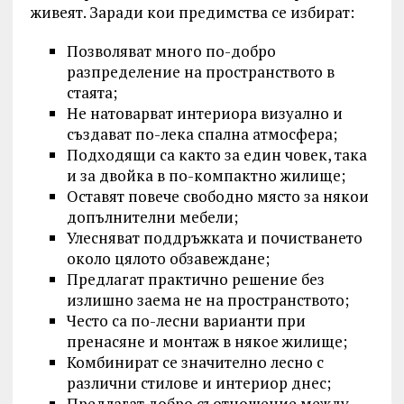
живеят. Заради кои предимства се избират:
Позволяват много по-добро
разпределение на пространството в
стаята;
Не натоварват интериора визуално и
създават по-лека спална атмосфера;
Подходящи са както за един човек, така
и за двойка в по-компактно жилище;
Оставят повече свободно място за някои
допълнителни мебели;
Улесняват поддръжката и почистването
около цялото обзавеждане;
Предлагат практично решение без
излишно заема не на пространството;
Често са по-лесни варианти при
пренасяне и монтаж в някое жилище;
Комбинират се значително лесно с
различни стилове и интериор днес;
Предлагат добро съотношение между