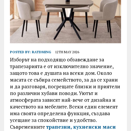
POSTED BY:
RATDMING
12TH MAY 2026
Изборът на подходящо обзавеждане за
трапезарията е от изключително значение,
защото това е душата на всеки дом. Около
масата се събира семейството, за да се храни
и да разговаря, посрещате близки и приятели
по различни хубави поводи. Уютът и
атмосферата зависят най-вече от дизайна и
качеството на мебелите. Всеки един елемент
има своята определена функция, създава
усещане за спокойствие и удобство.
Съвременните
трапезни, кухненски маси