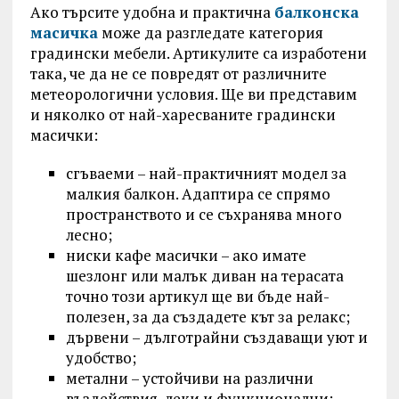
Ако търсите удобна и практична
балконска
масичка
може да разгледате категория
градински мебели. Артикулите са изработени
така, че да не се повредят от различните
метеорологични условия. Ще ви представим
и няколко от най-харесваните градински
масички:
сгъваеми – най-практичният модел за
малкия балкон. Адаптира се спрямо
пространството и се съхранява много
лесно;
ниски кафе масички – ако имате
шезлонг или малък диван на терасата
точно този артикул ще ви бъде най-
полезен, за да създадете кът за релакс;
дървени – дълготрайни създаващи уют и
удобство;
метални – устойчиви на различни
въздействия, леки и функционални;