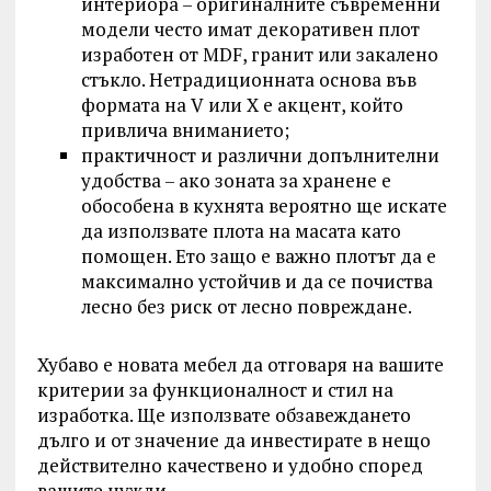
интериора – оригиналните съвременни
модели често имат декоративен плот
изработен от MDF, гранит или закалено
стъкло. Нетрадиционната основа във
формата на V или X е акцент, който
привлича вниманието;
практичност и различни допълнителни
удобства – ако зоната за хранене е
обособена в кухнята вероятно ще искате
да използвате плота на масата като
помощен. Ето защо е важно плотът да е
максимално устойчив и да се почиства
лесно без риск от лесно повреждане.
Хубаво е новата мебел да отговаря на вашите
критерии за функционалност и стил на
изработка. Ще използвате обзавеждането
дълго и от значение да инвестирате в нещо
действително качествено и удобно според
вашите нужди.