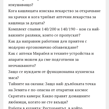
изкушаващо?
Кога кашлицата изисква лекарство за отхрачване
на храчки и кога трябват аптечни лекарства за
кашлица за децата?
Комплект спалня 140/200 и 140/190 – кои са най-
важните разлики, които се пропускат?
Как да направим работния ден приятен с
модерно ергономично обзавеждане?
Как с аптеки Мирабел и техните устройства и
апарати можем да сме подготвени за
неочакваното?
Защо се нуждаем от функционална кухненска
маса?
Тайните на океана: Защо най-дълбоката точка
на Земята е по-опасна от открития космос
Скритата камера: Какво правят домашните
любимци, когато не сте вкъщи?
Роботи в кухнята: Ресторантът, в който