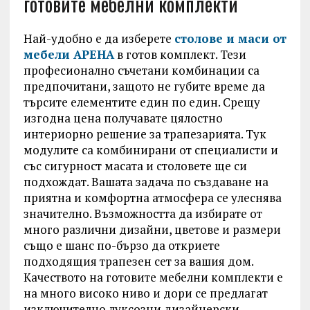
готовите мебелни комплекти
Най-удобно е да изберете
столове и маси от
мебели АРЕНА
в готов комплект. Тези
професионално съчетани комбинации са
предпочитани, защото не губите време да
търсите елементите един по един. Срещу
изгодна цена получавате цялостно
интериорно решение за трапезарията. Тук
модулите са комбинирани от специалисти и
със сигурност масата и столовете ще си
подхождат. Вашата задача по създаване на
приятна и комфортна атмосфера се улеснява
значително. Възможността да избирате от
много различни дизайни, цветове и размери
също е шанс по-бързо да откриете
подходящия трапезен сет за вашия дом.
Качеството на готовите мебелни комплекти е
на много високо ниво и дори се предлагат
изключително луксозни дизайнерски