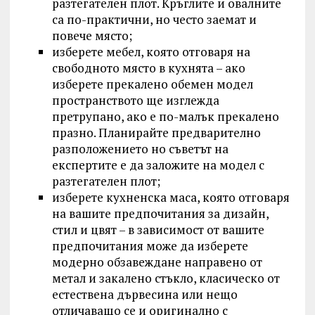
разтегателен плот. Кръглите и овалните
са по-практични, но често заемат и
повече място;
изберете мебел, която отговаря на
свободното място в кухнята – ако
изберете прекалено обемен модел
пространството ще изглежда
претрупано, ако е по-малък прекалено
празно. Планирайте предварително
разположението но съветът на
експертите е да заложите на модел с
разтегателен плот;
изберете кухненска маса, която отговаря
на вашите предпочитания за дизайн,
стил и цвят – в зависимост от вашите
предпочитания може да изберете
модерно обзавеждане направено от
метал и закалено стъкло, класическо от
естествена дървесина или нещо
отличаващо се и оригинално с