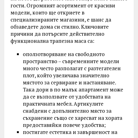
гости. Огромният асортимент от красиви
модели, които ще откриете в
специализираните магазини, е шанс да
обзаведете дома си стилно. Ключовите
причини да потърсите действително
функционална трапезна маса са:
оползотворяване на свободното
пространство – съвременните модели
много често разполагат с разтегателен
плот, който увеличава значително
мястото за сервиране и настаняване.
Така дори в по малък апартамент може
да се възползвате от удобствата на
практичната мебел. Артикулите
снабдени с допълнително място за
съхранение също се харесват на хората
предоставяйки повече удобства;
постигате естетика и завършеност на