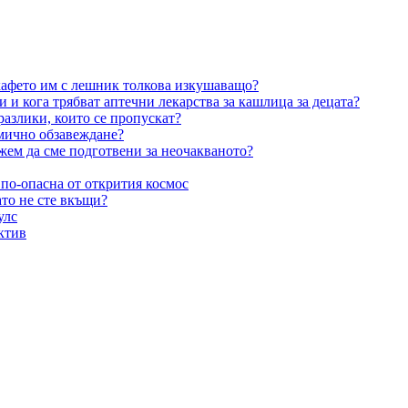
 кафето им с лешник толкова изкушаващо?
и и кога трябват аптечни лекарства за кашлица за децата?
разлики, които се пропускат?
омично обзавеждане?
жем да сме подготвени за неочакваното?
 по-опасна от открития космос
то не сте вкъщи?
улс
ктив