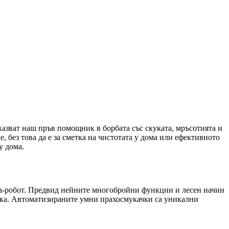
азват наш пръв помощник в борбата със скуката, мръсотията и
 без това да е за сметка на чистотата у
дома или ефективното
у дома.
чка-робот. Предвид нейните многобройни функции и лесен начин
тилка. Автоматизираните умни прахосмукачки са уникални