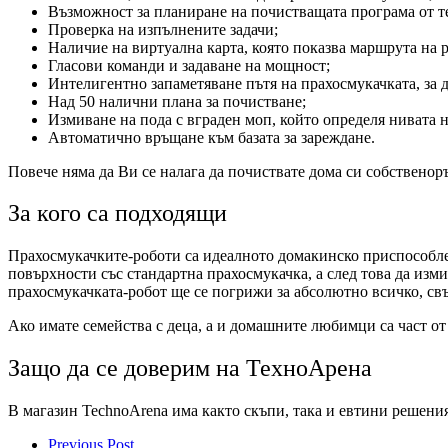
Възможност за планиране на почистващата програма от т
Проверка на изпълнените задачи;
Наличие на виртуална карта, която показва маршрута на р
Гласови команди и задаване на мощност;
Интелигентно запаметяване пътя на прахосмукачката, за д
Над 50 налични плана за почистване;
Измиване на пода с вграден моп, който определя нивата 
Автоматично връщане към базата за зареждане.
Повече няма да Ви се налага да почиствате дома си собственоръ
За кого са подходящи
Прахосмукачките-роботи са идеалното домакинско приспособлени
повърхности със стандартна прахосмукачка, а след това да изм
прахосмукачката-робот ще се погрижи за абсолютно всичко, свъ
Ако имате семейства с деца, а и домашните любимци са част о
Защо да се доверим на ТехноАрена
В магазин
TechnoArena има както скъпи, така и евтини решения
Previous Post