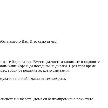
бота вместо Вас. И то само за час!
 да се борят за тях. Вместо да чистим килимите и подовите
авим чаша кафе и да поседнем на дивана. През това време
цес, горди от решението, което сме взели.
осмукачки в онлайн магазин ТехноАрена.
реценете и изберете. Дома си безкомпромисно почистете.