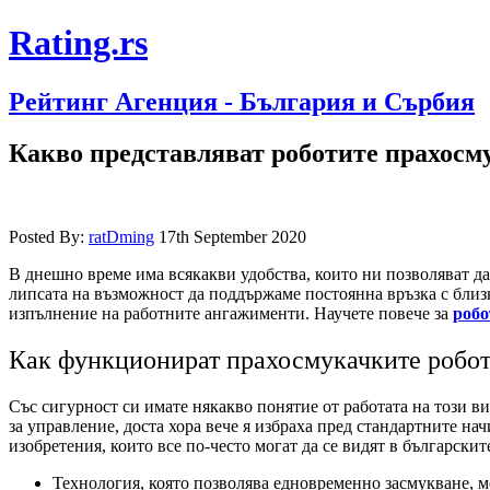
Rating.rs
Рейтинг Агенция - България и Сърбия
Какво представляват роботите прахосм
Posted By:
ratDming
17th September 2020
В днешно време има всякакви удобства, които ни позволяват д
липсата на възможност да поддържаме постоянна връзка с близки
изпълнение на работните ангажименти. Научете повече за
робо
Как функционират прахосмукачките робо
Със сигурност си имате някакво понятие от работата на този в
за управление, доста хора вече я избраха пред стандартните н
изобретения, които все по-често могат да се видят в български
Технология, която позволява едновременно засмукване, м