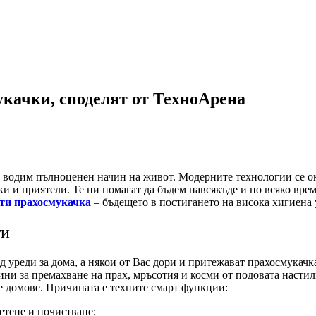
укачки, споделят от ТехноАрена
а водим пълноценен начин на живот. Модерните технологии се ок
 и приятели. Те ни помагат да бъдем навсякъде и по всяко време,
ти прахосмукачка
– бъдещето в постигането на висока хигиена 
ти
ид уреди за дома, а някои от Вас дори и притежават прахосмука
ачини за премахване на прах, мръсотия и косми от подовата нас
те домове. Причината е техните смарт функции:
етене и почистване;