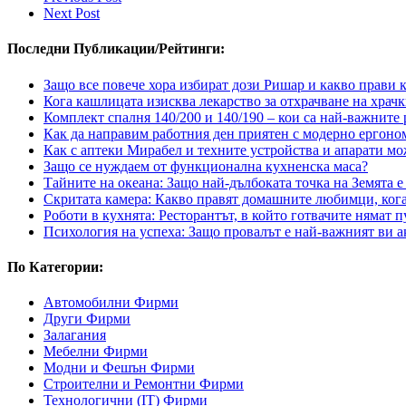
Next Post
Последни Публикации/Рейтинги:
Защо все повече хора избират дози Ришар и какво прави
Кога кашлицата изисква лекарство за отхрачване на храчк
Комплект спалня 140/200 и 140/190 – кои са най-важните 
Как да направим работния ден приятен с модерно ергон
Как с аптеки Мирабел и техните устройства и апарати мо
Защо се нуждаем от функционална кухненска маса?
Тайните на океана: Защо най-дълбоката точка на Земята е
Скритата камера: Какво правят домашните любимци, кога
Роботи в кухнята: Ресторантът, в който готвачите нямат п
Психология на успеха: Защо провалът е най-важният ви а
По Категории:
Автомобилни Фирми
Други Фирми
Залагания
Мебелни Фирми
Модни и Фешън Фирми
Строителни и Ремонтни Фирми
Технологични (IT) Фирми