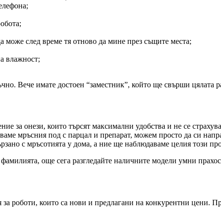
елефона;
обота;
а може след време тя отново да мине през същите места;
на влажност;
чно. Вече имате достоен “заместник”, който ще свърши цялата ра
е за онези, които търсят максимални удобства и не се страхуват
иваме мръсния под с парцал и препарат, можем просто да си напр
рзано с мръсотията у дома, а ние ще наблюдаваме целия този про
т фамилията, още сега разгледайте наличните модели умни прах
 за роботи, които са нови и предлагани на конкурентни цени. П