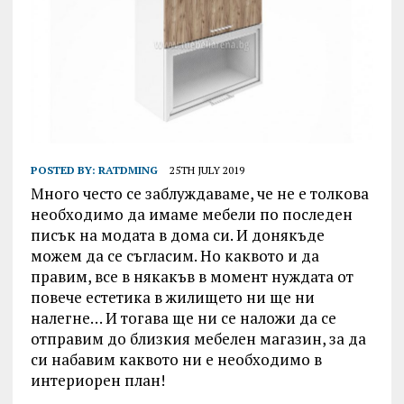
POSTED BY:
RATDMING
25TH JULY 2019
Много често се заблуждаваме, че не е толкова
необходимо да имаме мебели по последен
писък на модата в дома си. И донякъде
можем да се съгласим. Но каквото и да
правим, все в някакъв в момент нуждата от
повече естетика в жилището ни ще ни
налегне… И тогава ще ни се наложи да се
отправим до близкия мебелен магазин, за да
си набавим каквото ни е необходимо в
интериорен план!