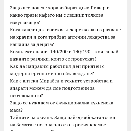
Защо все повече хора избират дози Ришар и
какво прави кафето им с лешник толкова
изкушаващо?
Кога кашлицата изисква лекарство за отхрачване
на храчки и кога трябват аптечни лекарства за
кашлица за децата?
Комплект спалня 140/200 и 140/190 – кои са най-
важните разлики, които се пропускат?
Как да направим работния ден приятен с
модерно ергономично обзавеждане?
Как с аптеки Мирабел и техните устройства и
апарати можем да сме подготвени за
неочакваното?
Защо се нуждаем от функционална кухненска
маса?
Тайните на океана: Защо най-дълбоката точка
на Земята е по-опасна от открития космос