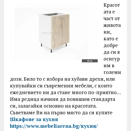
Красот
ата е
част от
живота
ни,
като е
добре
да си я
осигур
им в
големи
дози. Било то с избора на хубави дрехи, или
купувайки си съвременни мебели, с които
ежедневието ни да стане много по-приятно…
Има редица начини да повишим стандарта
си, залагайки основно на красотата.
Съветваме Ви на първо място да си купите
Шкафове за кухня
https://www.mebeliarena.bg/кухня/