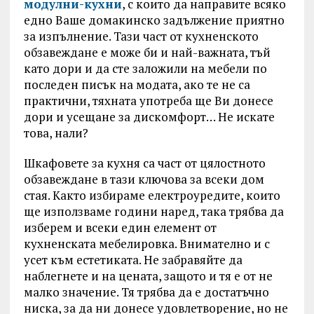
модулни-кухни
, с които да направите всяко
едно Ваше домакинско задължение приятно
за изпълнение. Тази част от кухненското
обзавеждане е може би и най-важната, тъй
като дори и да сте заложили на мебели по
последен писък на модата, ако те не са
практични, тяхната употреба ще Ви донесе
дори и усещане за дискомфорт… Не искате
това, нали?
Шкафовете за кухня са част от цялостното
обзавеждане в тази ключова за всеки дом
стая. Както избираме електроуредите, които
ще използваме години наред, така трябва да
изберем и всеки един елемент от
кухненската мебелировка. Внимателно и с
усет към естетиката. Не забравяйте да
наблегнете и на цената, защото и тя е от не
малко значение. Тя трябва да е достатъчно
ниска, за да ни донесе удовлетворение, но не