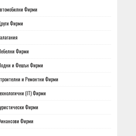
втомобилни Фирми
руги Фирми
алагания
Мебелни Фирми
Модни и Фешън Фирми
троителни и Ремонтни Фирми
ехнологични (IT) Фирми
уристически Фирми
Финансови Фирми