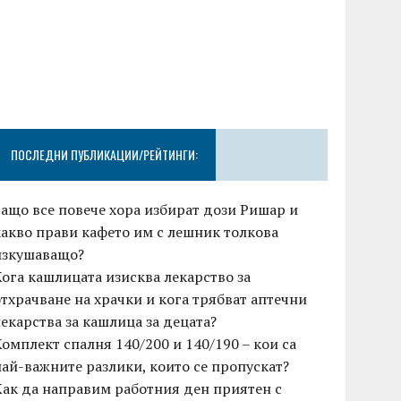
ПОСЛЕДНИ ПУБЛИКАЦИИ/РЕЙТИНГИ:
Защо все повече хора избират дози Ришар и
какво прави кафето им с лешник толкова
изкушаващо?
Кога кашлицата изисква лекарство за
отхрачване на храчки и кога трябват аптечни
лекарства за кашлица за децата?
Комплект спалня 140/200 и 140/190 – кои са
най-важните разлики, които се пропускат?
Как да направим работния ден приятен с