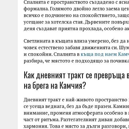
Спалнята е пространството създадено с ясна
формална. Голямото двойно легло заема цен
всичко е подчинено на спокойствието, защ
усещане за хотелска стая. Дървените повърх
деня създават приятна прохлада, особено ак
Светлината в къщата влиза умерено, без да н
човек естествено забавя движенията си. Шум
и спокойни. Спалнята в
къща под наем Кам
разбира, че мястото е подходящо за почивка
Как дневният тракт се превръща в
на брега на Камчия?
Дневният тракт е най-живото пространство 
се усеща веднага, без да бъде празен. Ками
внимание, променя атмосферата особено в п
част от ритъма. Разтегателният диван добав
хармония. Това е място за дълги разговори, 