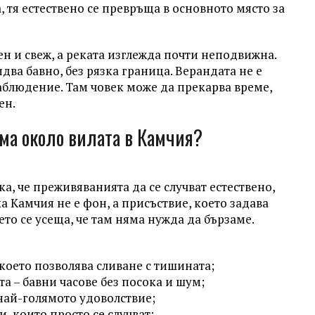
, тя естествено се превръща в основното място за
ен и свеж, а реката изглежда почти неподвижна.
два бавно, без рязка граница. Верандата не е
наблюдение. Там човек може да прекарва време,
ен.
ма около вилата в Камчия?
а, че преживяванията да се случват естествено,
а Камчия не е фон, а присъствие, което задава
то се усеща, че там няма нужда да бързаме.
 което позволява сливане с тишината;
а – бавни часове без посока и шум;
 най-голямото удоволствие;
, които просто се случват;