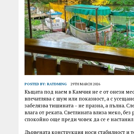
POSTED BY:
RATDMING
29TH MARCH 2026
Къщата под наем в Камчия не е от онези мес
впечатлява с шум или показност, а с усещан
забелязва тишината – не празна, а пълна. Сл
влага от реката. Светлината влиза меко, без
спокойно още преди човек да се е настанил
Дървената конструкция носи стабилност и то