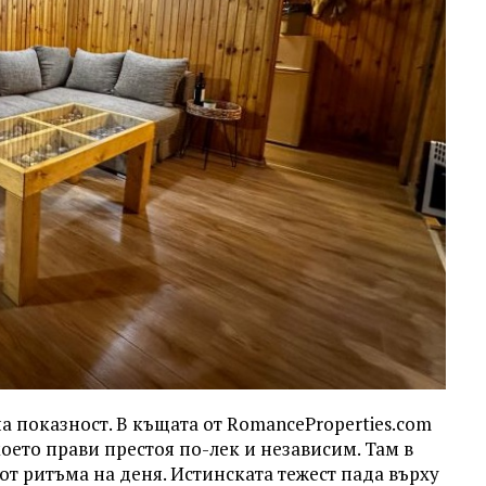
а показност. В къщата от RomanceProperties.com
което прави престоя по-лек и независим. Там в
 от ритъма на деня. Истинската тежест пада върху