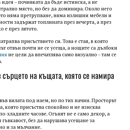
 идея – почивката да бъде истинска, а не
трално място, но без да доминира. Около него
ото няма претрупване, няма излишни мебели и
ности задържат топлината през вечерта, а през
о е през лятото.
атрапва присъствието си. Това е стая, в която
ът отвън почти не се усеща, а нощите са дълбоки
чия
не цели да впечатлява само визуално – там се
.
 сърцето на къщата, която се намира
във вилата под наем, но по тих начин. Просторът
на, която присъства спокойно и не изисква
о-хладните часове. Огънят не е само декор, а
я гъвкавост, без да нарушава усещане за
но и за мълчание.