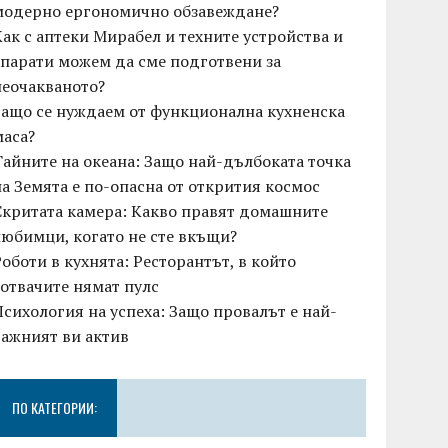
модерно ергономично обзавеждане?
Как с аптеки Мирабел и техните устройства и
апарати можем да сме подготвени за
неочакваното?
Защо се нуждаем от функционална кухненска
маса?
Тайните на океана: Защо най-дълбоката точка
на Земята е по-опасна от открития космос
Скритата камера: Какво правят домашните
любимци, когато не сте вкъщи?
Роботи в кухнята: Ресторантът, в който
готвачите нямат пулс
Психология на успеха: Защо провалът е най-
важният ви актив
ПО КАТЕГОРИИ: