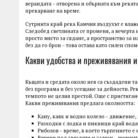
верандата – отворена и обърната към реката
прекарване на време.
Сутринта край река Камчия въздухът е влаж
Следобед светлината се променя, а вечерта и
просто място за сядане, а пространство за 
без да го брои – това остава като силен спом
Какви удобства и преживявания и
Къщата и средата около нея са създадени так
без програма и без усещане за дейности. Рек
темпото не целия престой. Още с пристигане
Какви преживявания предлага околността:
Кану, каяк и водно колело – движение,
Разходки с лодка и пикници край водат
Риболов – време, в което търпението е
Вечери под звездите и залези – моменти