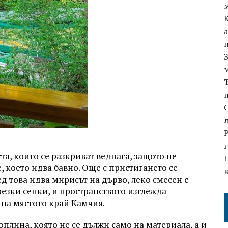
та, които се разкриват веднага, защото не
е, което идва бавно. Още с пристигането се
ед това идва мирисът на дърво, леко смесен с
 резки сенки, и пространството изглежда
 на мястото край Камчия.
плина, която не се дължи само на материала, а и