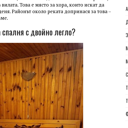
вилата. Това е място за хора, които искат да
А
 деня. Районът около реката допринася за това –
аме.
Д
а спалня с двойно легло?
З
С
Т
Т