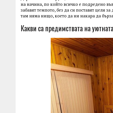
на начина, по който всичко е подредено във 
забавят темпото, без да си поставят цели за
там няма нищо, което да ни накара да бърз
Какви са предимствата на уютнат