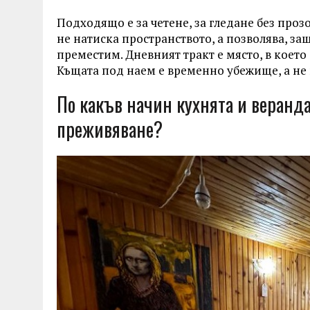
Подходящо е за четене, за гледане без проз
не натиска пространството, а позволява, за
преместим. Дневният тракт е място, в което
Къщата под наем е временно убежище, а не 
По какъв начин кухнята и веранд
преживяване?