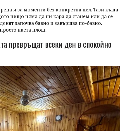
ореца и за моменти без конкретна цел. Тази къща
щото нищо няма да ни кара да станем или да се
 денят започва бавно и завършва по-бавно.
просто наета площ.
ата превръщат всеки ден в спокойно