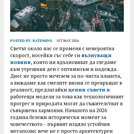
POSTED BY:
RATDMING
1ST MAY 2026
Светът около нас се променя с невероятна
скорост, носейки със себе си
вълнуващи
новини
, които ни вдъхновяват да гледаме
към утрешния ден с оптимизъм и надежда.
Днес не просто мечтаем за по-чиста планета,
а виждаме как смелите визии се превръщат в
реалност, предлагайки
ценни съвети
и
работещи модели за това как технологичният
прогрес и природата могат да съжителстват в
съвършена хармония. Началото на 2026
година бележи исторически момент за
човечеството – първият изцяло устойчив
мегаполис вече не е просто архитектурен