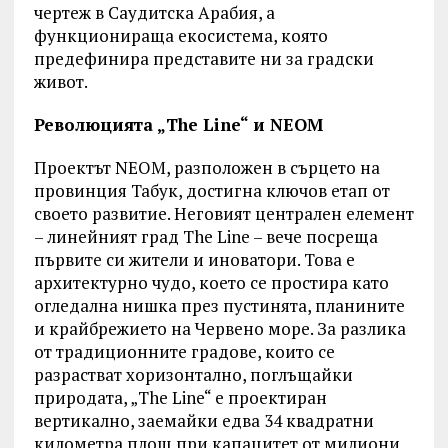
чертеж в Саудитска Арабия, а
функционираща екосистема, която
предефинира представите ни за градски
живот.
Революцията „The Line“ и NEOM
Проектът NEOM, разположен в сърцето на
провинция Табук, достигна ключов етап от
своето развитие. Неговият централен елемент
– линейният град The Line – вече посреща
първите си жители и иноватори. Това е
архитектурно чудо, което се простира като
огледална нишка през пустинята, планините
и крайбрежието на Червено море. За разлика
от традиционните градове, които се
разрастват хоризонтално, поглъщайки
природата, „The Line“ е проектиран
вертикално, заемайки едва 34 квадратни
километра площ при капацитет от милиони