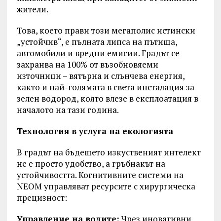
жители.
Това, което прави този мегаполис истински
„устойчив“, е пълната липса на пътища,
автомобили и вредни емисии. Градът се
захранва на 100% от възобновяеми
източници – вятърна и слънчева енергия,
както и най-голямата в света инсталация за
зелен водород, която влезе в експлоатация в
началото на тази година.
Технология в услуга на екологията
В градът на бъдещето изкуственият интелект
не е просто удобство, а гръбнакът на
устойчивостта. Когнитивните системи на
NEOM управляват ресурсите с хирургическа
прецизност:
Управление на водите:
Чрез иновативни