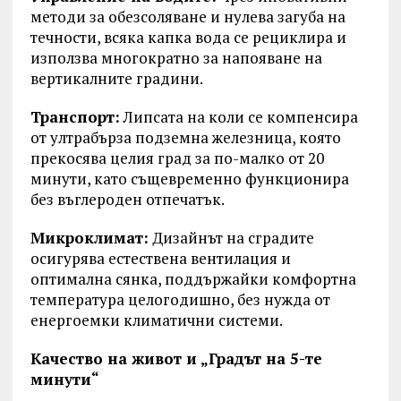
методи за обезсоляване и нулева загуба на
течности, всяка капка вода се рециклира и
използва многократно за напояване на
вертикалните градини.
Транспорт:
Липсата на коли се компенсира
от ултрабърза подземна железница, която
прекосява целия град за по-малко от 20
минути, като същевременно функционира
без въглероден отпечатък.
Микроклимат:
Дизайнът на сградите
осигурява естествена вентилация и
оптимална сянка, поддържайки комфортна
температура целогодишно, без нужда от
енергоемки климатични системи.
Качество на живот и „Градът на 5-те
минути“