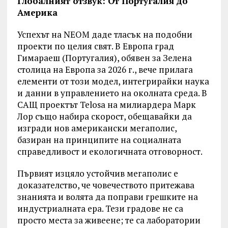
Глобалният отзвук: От Португалия до
Америка
Успехът на NEOM даде тласък на подобни
проекти по целия свят. В Европа град
Гимараеш (Португалия), обявен за Зелена
столица на Европа за 2026 г., вече прилага
елементи от този модел, интегрирайки наука
и данни в управлението на околната среда. В
САЩ проектът Telosa на милиардера Марк
Лор също набира скорост, обещавайки да
изгради нов американски мегаполис,
базиран на принципите на социалната
справедливост и екологичната отговорност.
Първият изцяло устойчив мегаполис е
доказателство, че човечеството притежава
знанията и волята да поправи грешките на
индустриалната ера. Тези градове не са
просто места за живеене; те са лаборатории