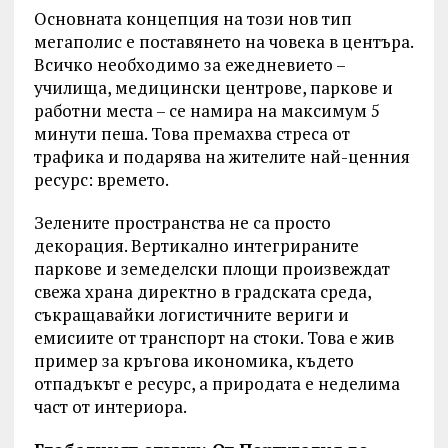
Основната концепция на този нов тип
мегаполис е поставянето на човека в центъра.
Всичко необходимо за ежедневието –
училища, медицински центрове, паркове и
работни места – се намира на максимум 5
минути пеша. Това премахва стреса от
трафика и подарява на жителите най-ценния
ресурс: времето.
Зелените пространства не са просто
декорация. Вертикално интегрираните
паркове и земеделски площи произвеждат
свежа храна директно в градската среда,
съкращавайки логистичните вериги и
емисиите от транспорт на стоки. Това е жив
пример за кръгова икономика, където
отпадъкът е ресурс, а природата е неделима
част от интериора.