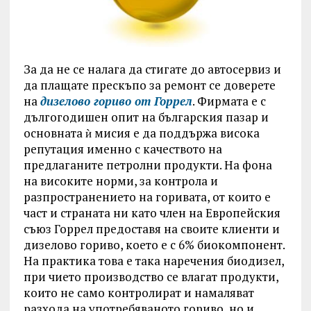
За да не се налага да стигате до автосервиз и
да плащате прескъпо за ремонт се доверете
на
дизелово гориво от Горрел
. Фирмата е с
дългогодишен опит на българския пазар и
основната ѝ мисия е да поддържа висока
репутация именно с качеството на
предлаганите петролни продукти. На фона
на високите норми, за контрола и
разпространението на горивата, от които е
част и страната ни като член на Европейския
съюз Горрел предоставя на своите клиенти и
дизелово гориво, което е с 6% биокомпонент.
На практика това е така наречения биодизел,
при чието производство се влагат продукти,
които не само контролират и намаляват
разхода на употребяваното гориво, но и