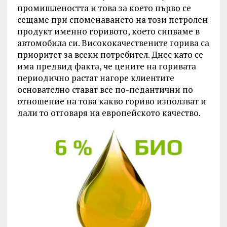
промишлеността и това за което първо се
сещаме при споменаването на този петролен
продукт именно горивото, което сипваме в
автомобила си. Висококачествените горива са
приоритет за всеки потребител. Днес като се
има предвид факта, че цените на горивата
периодично растат нагоре клиентите
основателно стават все по-педантични по
отношение на това какво гориво използват и
дали то отговаря на европейското качество.