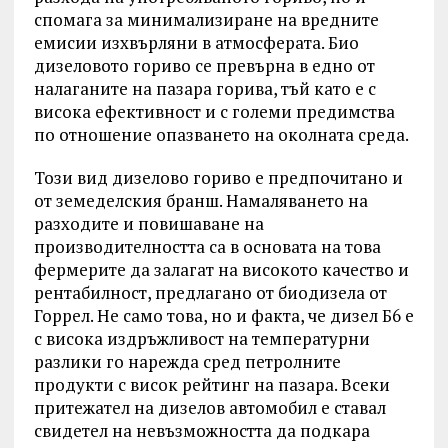
спомага за минимализиране на вредните
емисии изхвърляни в атмосферата. Био
дизеловото гориво се превърна в едно от
налаганите на пазара горива, тъй като е с
висока ефективност и с големи предимства
по отношение опазването на околната среда.
Този вид дизелово гориво е предпочитано и
от земеделския бранш. Намаляването на
разходите и повишаване на
производителността са в основата на това
фермерите да залагат на високото качество и
рентабилност, предлагано от биодизела от
Горрел. Не само това, но и факта, че дизел Б6 е
с висока издръжливост на температурни
разлики го нарежда сред петролните
продукти с висок рейтинг на пазара. Всеки
притежател на дизелов автомобил е ставал
свидетел на невъзможността да подкара