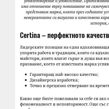
удовлетворение и удоволствие. Притежаване
има отношение върху повишаване на самочувс
представим марка, която през годините усп
невероятните си визуални и качествени хара
история, 
Certina – перфектното качеств
Лидерските позиции на една вдъхновяваща
упорита работа и традиции, които са вдъхн
майстори, които влагат сърце и душа във вс
призвание, което от известната марка успяв
Гарантиращ най-високо качество;
Дизайнерска изработка;
Точно и прецизно отмерване на времето
Какво още бихте пожелавали за себе си ако н
феноменалност и неповторимост. Още със с