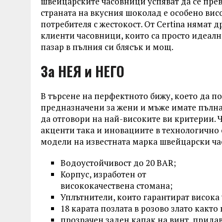
швейцарските часовници успяват да се прев
страната на вкусния шоколад е особено висо
потребителя с жестокост. От Certina нямат 
клиенти часовници, които са просто идеални
пазар в пълния си блясък и мощ.
За НЕЯ и НЕГО
В търсене на перфектното бижу, което да пос
предназначени за жени и мъже имате пълна
да отговори на най-високите ви критерии. 
акценти така и иновациите в технологично
модели на известната марка швейцарски ча
Водоустойчивост до 20 BAR;
Корпус, изработен от
висококачествена стомана;
Уплътнители, които гарантират висока 
18 карата позлата в розово злато какт
прозрачен заден капак на винт, прида