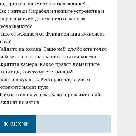
модерно ергономично обзавеждане?
Как с аптеки Мирабел и техните устройства и
апарати можем да сме подготвени за
неочакваното?
Защо се нуждаем от функционална кухненска
маса?
Тайните на океана: Защо най-дълбоката точка
на Земята е по-опасна от открития космос
Скритата камера: Какво правят домашните
любимци, когато не сте вкъщи?
Роботи в кухнята: Ресторантът, в който
готвачите нямат пулс
Психология на успеха: Защо провалът е най-
важният ви актив
ПО КАТЕГОРИИ: