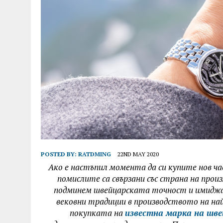
POSTED BY:
RATDMING
22ND MAY 2020
Ако е настъпил момента да си купите нов ч
помислите са свързани със страна на произ
подминем швейцарската точност и имиджа, 
вековни традиции в производството на най
покупката на
известна марка на шве