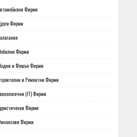
втомобилни Фирми
руги Фирми
алагания
Мебелни Фирми
Модни и Фешън Фирми
троителни и Ремонтни Фирми
ехнологични (IT) Фирми
уристически Фирми
Финансови Фирми