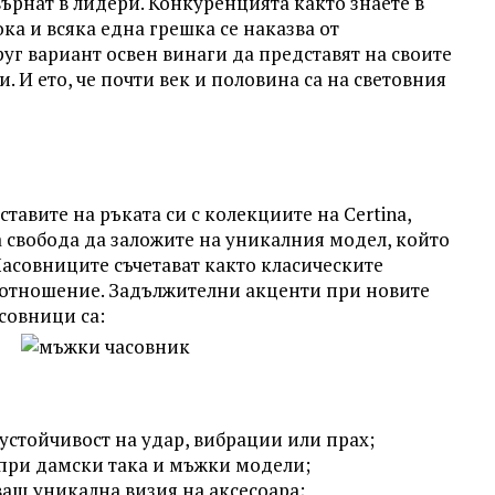
ърнат в лидери. Конкуренцията както знаете в
ка и всяка една грешка се наказва от
друг вариант освен винаги да представят на своите
. И ето, че почти век и половина са на световния
тавите на ръката си с колекциите на Certina,
 свобода да заложите на уникалния модел, който
Часовниците съчетават както класическите
 отношение. Задължителни акценти при новите
совници са:
устойчивост на удар, вибрации или прах;
о при дамски така и мъжки модели;
ващ уникална визия на аксесоара;