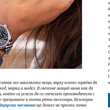
асовник то няколкото неща, върху които трябва да
ход, марка и модел. В светове мащаб няма как да
който са успели да си спечелят производители с
-прецизните и точни ръчни аксесоари. Безспорно
йцарски часовник
ще донесе не просто лично