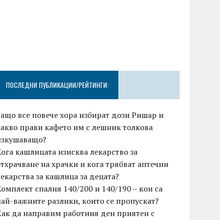
ПОСЛЕДНИ ПУБЛИКАЦИИ/РЕЙТИНГИ:
Защо все повече хора избират дози Ришар и
какво прави кафето им с лешник толкова
изкушаващо?
Кога кашлицата изисква лекарство за
отхрачване на храчки и кога трябват аптечни
лекарства за кашлица за децата?
Комплект спалня 140/200 и 140/190 – кои са
най-важните разлики, които се пропускат?
Как да направим работния ден приятен с