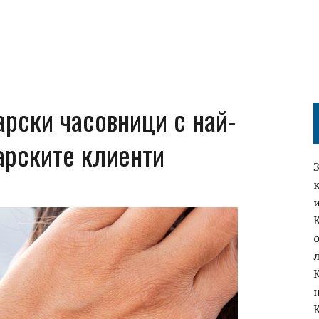
арски часовници с най-
арските клиенти