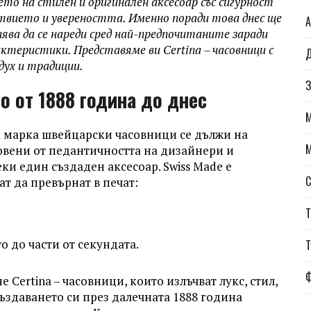
то на стилен и оригинален аксесоар със сигурност
твието и увереността. Именно поради това днес ще
А
ява да се нареди сред най-предпочитаните заради
ктеристики. Представяме ви Certina – часовници с
Д
дух и традиции.
З
о от 1888 година до днес
 марка швейцарски часовници се дължи на
овени от педантичността на дизайнери и
еки един създаден аксесоар. Swiss Made е
С
ат да превърнат в печат:
Т
 до части от секундата.
Т
е Certina – часовници, които излъчват лукс, стил,
ъздаването си през далечната 1888 година