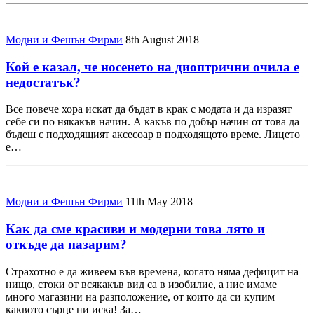
Модни и Фешън Фирми
8th August 2018
Кой е казал, че носенето на диоптрични очила е
недостатък?
Все повече хора искат да бъдат в крак с модата и да изразят
себе си по някакъв начин. А какъв по добър начин от това да
бъдеш с подходящият аксесоар в подходящото време. Лицето
е…
Модни и Фешън Фирми
11th May 2018
Как да сме красиви и модерни това лято и
откъде да пазарим?
Страхотно е да живеем във времена, когато няма дефицит на
нищо, стоки от всякакъв вид са в изобилие, а ние имаме
много магазини на разположение, от които да си купим
каквото сърце ни иска! За…