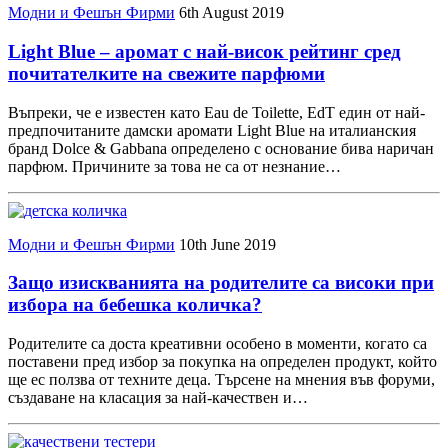
Модни и Фешън Фирми
6th August 2019
Light Blue – аромат с най-висок рейтинг сред
почитателките на свежите парфюми
Въпреки, че е известен като Eau de Toilette, EdT един от най-
предпочитаните дамски аромати Light Blue на италианския
бранд Dolce & Gabbana определено с основание бива наричан
парфюм. Причините за това не са от незнание…
Модни и Фешън Фирми
10th June 2019
Защо изискванията на родителите са високи при
избора на бебешка количка?
Родителите са доста креативни особено в моменти, когато са
поставени пред избор за покупка на определен продукт, който
ще ес ползва от техните деца. Търсене на мнения във форуми,
създаване на класация за най-качествен и…