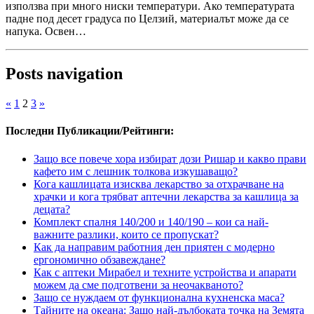
използва при много ниски температури. Ако температурата
падне под десет градуса по Целзий, материалът може да се
напука. Освен…
Posts navigation
«
1
2
3
»
Последни Публикации/Рейтинги:
Защо все повече хора избират дози Ришар и какво прави
кафето им с лешник толкова изкушаващо?
Кога кашлицата изисква лекарство за отхрачване на
храчки и кога трябват аптечни лекарства за кашлица за
децата?
Комплект спалня 140/200 и 140/190 – кои са най-
важните разлики, които се пропускат?
Как да направим работния ден приятен с модерно
ергономично обзавеждане?
Как с аптеки Мирабел и техните устройства и апарати
можем да сме подготвени за неочакваното?
Защо се нуждаем от функционална кухненска маса?
Тайните на океана: Защо най-дълбоката точка на Земята