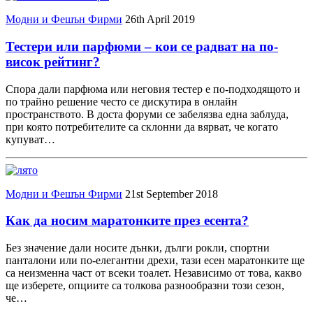
Модни и Фешън Фирми
26th April 2019
Тестери или парфюми – кои се радват на по-
висок рейтинг?
Спора дали парфюма или неговия тестер е по-подходящото и
по трайно решение често се дискутира в онлайн
пространството. В доста форуми се забелязва една заблуда,
при която потребителите са склонни да вярват, че когато
купуват…
Модни и Фешън Фирми
21st September 2018
Как да носим маратонките през есента?
Без значение дали носите дънки, дълги рокли, спортни
панталони или по-елегантни дрехи, тази есен маратонките ще
са неизменна част от всеки тоалет. Независимо от това, какво
ще изберете, опциите са толкова разнообразни този сезон,
че…