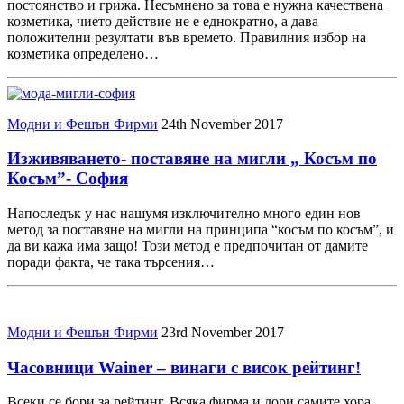
постоянство и грижа. Несъмнено за това е нужна качествена
козметика, чието действие не е еднократно, а дава
положителни резултати във времето. Правилния избор на
козметика определено…
Модни и Фешън Фирми
24th November 2017
Изживяването- поставяне на мигли „ Косъм по
Косъм”- София
Напоследък у нас нашумя изключително много един нов
метод за поставяне на мигли на принципа “косъм по косъм”, и
да ви кажа има защо! Този метод е предпочитан от дамите
поради факта, че така търсения…
Модни и Фешън Фирми
23rd November 2017
Часовници Wainer – винаги с висок рейтинг!
Всеки се бори за рейтинг. Всяка фирма и дори самите хора