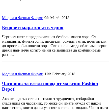
Модни и Фешън Фирми
9th March 2018
Кецове и маратонки в черно
Черният цвят е предпочитан от безброй много хора. От
музиканти, филантропи, писатели, рокери, готик почитатели
до просто обикновени хора. Свикнали сме да обличаме черни
дрехи най- вече когато не ни се занимава да комбинираме
разни…
Модни и Фешън Фирми
12th February 2018
Часовник за всеки повод от магазин Fashion
Depot!
Ако не веднъж сте изпитвали затруднения, избирайки
следващия си часовник, то може би имате нужда от някои
напътствия, които да ви улеснят в света на модата. Често пъти