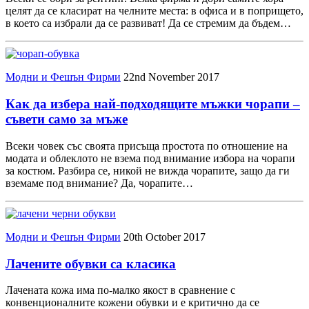
целят да се класират на челните места: в офиса и в попрището,
в което са избрали да се развиват! Да се стремим да бъдем…
Модни и Фешън Фирми
22nd November 2017
Как да избера най-подходящите мъжки чорапи –
съвети само за мъже
Всеки човек със своята присъща простота по отношение на
модата и облеклото не взема под внимание избора на чорапи
за костюм. Разбира се, никой не вижда чорапите, защо да ги
вземаме под внимание? Да, чорапите…
Модни и Фешън Фирми
20th October 2017
Лачените обувки са класика
Лачената кожа има по-малко якост в сравнение с
конвенционалните кожени обувки и е критично да се