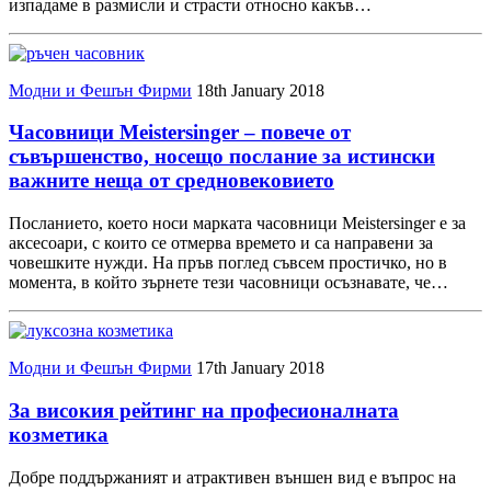
изпадаме в размисли и страсти относно какъв…
Модни и Фешън Фирми
18th January 2018
Часовници Meistersinger – повече от
съвършенство, носещо послание за истински
важните неща от средновековието
Посланието, което носи марката часовници Meistersinger е за
аксесоари, с които се отмерва времето и са направени за
човешките нужди. На пръв поглед съвсем простичко, но в
момента, в който зърнете тези часовници осъзнавате, че…
Модни и Фешън Фирми
17th January 2018
За високия рейтинг на професионалната
козметика
Добре поддържаният и атрактивен външен вид е въпрос на