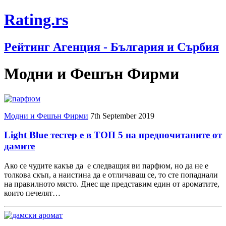
Rating.rs
Рейтинг Агенция - България и Сърбия
Модни и Фешън Фирми
Модни и Фешън Фирми
7th September 2019
Light Blue тестер е в ТОП 5 на предпочитаните от
дамите
Ако се чудите какъв да е следващия ви парфюм, но да не е
толкова скъп, а наистина да е отличаващ се, то сте попаднали
на правилното място. Днес ще представим един от ароматите,
които печелят…