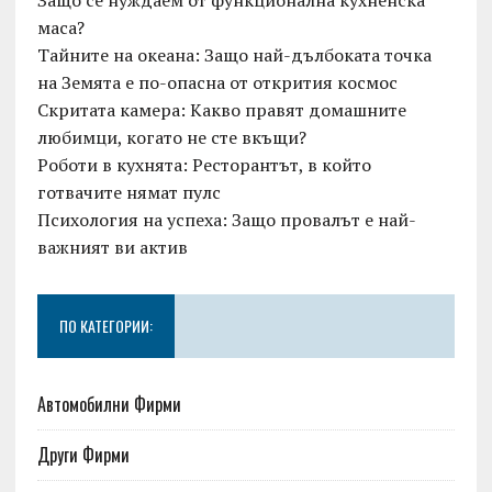
Защо се нуждаем от функционална кухненска
маса?
Тайните на океана: Защо най-дълбоката точка
на Земята е по-опасна от открития космос
Скритата камера: Какво правят домашните
любимци, когато не сте вкъщи?
Роботи в кухнята: Ресторантът, в който
готвачите нямат пулс
Психология на успеха: Защо провалът е най-
важният ви актив
ПО КАТЕГОРИИ:
Автомобилни Фирми
Други Фирми