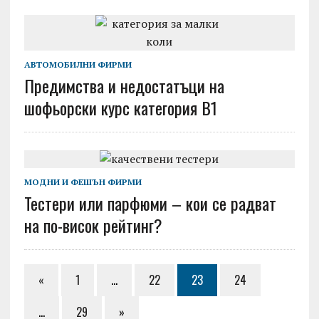
АВТОМОБИЛНИ ФИРМИ
Предимства и недостатъци на
шофьорски курс категория В1
МОДНИ И ФЕШЪН ФИРМИ
Тестери или парфюми – кои се радват
на по-висок рейтинг?
«
1
…
22
23
24
…
29
»