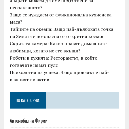
апарати можем да сме подготвени за
неочакваното?
Защо се нуждаем от функционална кухненска
маса?
Тайните на океана: Защо най-дълбоката точка
на Земята е по-опасна от открития космос
Скритата камера: Какво правят домашните
любимци, когато не сте вкъщи?
Роботи в кухнята: Ресторантът, в който
готвачите нямат пулс
Психология на успеха: Защо провалът е най-
важният ви актив
ПО КАТЕГОРИИ:
Автомобилни Фирми