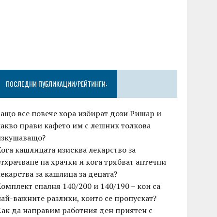
ПОСЛЕДНИ ПУБЛИКАЦИИ/РЕЙТИНГИ:
Защо все повече хора избират дози Ришар и
какво прави кафето им с лешник толкова
изкушаващо?
Кога кашлицата изисква лекарство за
отхрачване на храчки и кога трябват аптечни
лекарства за кашлица за децата?
Комплект спалня 140/200 и 140/190 – кои са
най-важните разлики, които се пропускат?
Как да направим работния ден приятен с