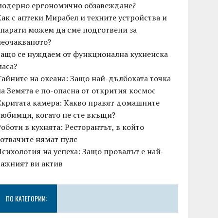
модерно ергономично обзавеждане?
Как с аптеки Мирабел и техните устройства и
апарати можем да сме подготвени за
неочакваното?
Защо се нуждаем от функционална кухненска
маса?
Тайните на океана: Защо най-дълбоката точка
на Земята е по-опасна от открития космос
Скритата камера: Какво правят домашните
любимци, когато не сте вкъщи?
Роботи в кухнята: Ресторантът, в който
готвачите нямат пулс
Психология на успеха: Защо провалът е най-
важният ви актив
ПО КАТЕГОРИИ: