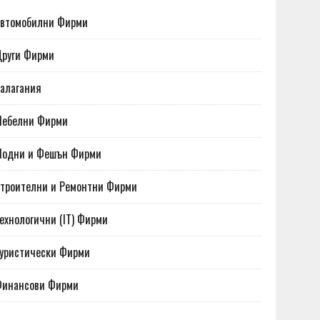
втомобилни Фирми
руги Фирми
алагания
Мебелни Фирми
Модни и Фешън Фирми
троителни и Ремонтни Фирми
ехнологични (IT) Фирми
уристически Фирми
Финансови Фирми