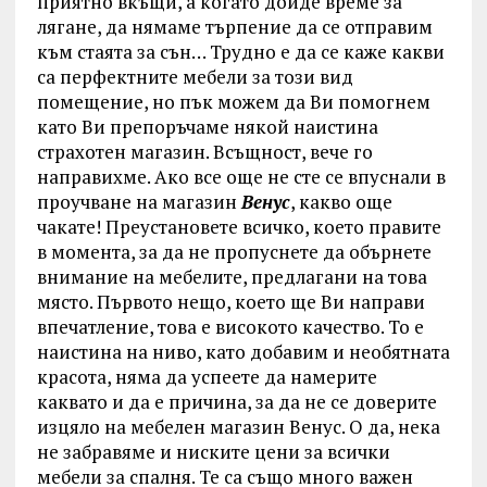
приятно вкъщи, а когато дойде време за
лягане, да нямаме търпение да се отправим
към стаята за сън… Трудно е да се каже какви
са перфектните мебели за този вид
помещение, но пък можем да Ви помогнем
като Ви препоръчаме някой наистина
страхотен магазин. Всъщност, вече го
направихме. Ако все още не сте се впуснали в
проучване на магазин
Венус
, какво още
чакате! Преустановете всичко, което правите
в момента, за да не пропуснете да обърнете
внимание на мебелите, предлагани на това
място. Първото нещо, което ще Ви направи
впечатление, това е високото качество. То е
наистина на ниво, като добавим и необятната
красота, няма да успеете да намерите
каквато и да е причина, за да не се доверите
изцяло на мебелен магазин Венус. О да, нека
не забравяме и ниските цени за всички
мебели за спалня. Те са също много важен