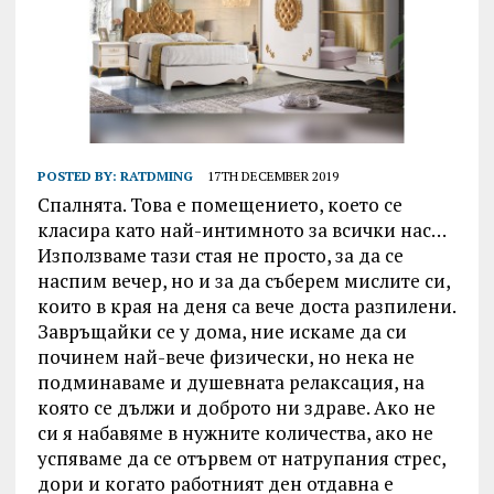
POSTED BY:
RATDMING
17TH DECEMBER 2019
Спалнята. Това е помещението, което се
класира като най-интимното за всички нас…
Използваме тази стая не просто, за да се
наспим вечер, но и за да съберем мислите си,
които в края на деня са вече доста разпилени.
Завръщайки се у дома, ние искаме да си
починем най-вече физически, но нека не
подминаваме и душевната релаксация, на
която се дължи и доброто ни здраве. Ако не
си я набавяме в нужните количества, ако не
успяваме да се отървем от натрупания стрес,
дори и когато работният ден отдавна е