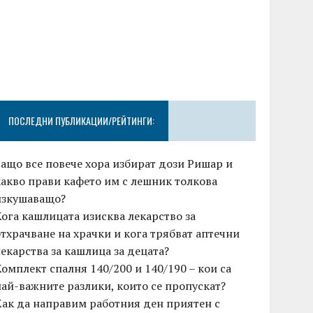
ПОСЛЕДНИ ПУБЛИКАЦИИ/РЕЙТИНГИ:
Защо все повече хора избират дози Ришар и
какво прави кафето им с лешник толкова
изкушаващо?
Кога кашлицата изисква лекарство за
отхрачване на храчки и кога трябват аптечни
лекарства за кашлица за децата?
Комплект спалня 140/200 и 140/190 – кои са
най-важните разлики, които се пропускат?
Как да направим работния ден приятен с