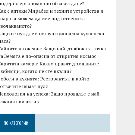
модерно ергономично обзавеждане?
Как с аптеки Мирабел и техните устройства и
апарати можем да сме подготвени за
неочакваното?
Защо се нуждаем от функционална кухненска
маса?
Тайните на океана: Защо най-дълбоката точка
на Земята е по-опасна от открития космос
Скритата камера: Какво правят домашните
любимци, когато не сте вкъщи?
Роботи в кухнята: Ресторантът, в който
готвачите нямат пулс
Психология на успеха: Защо провалът е най-
важният ви актив
ПО КАТЕГОРИИ: