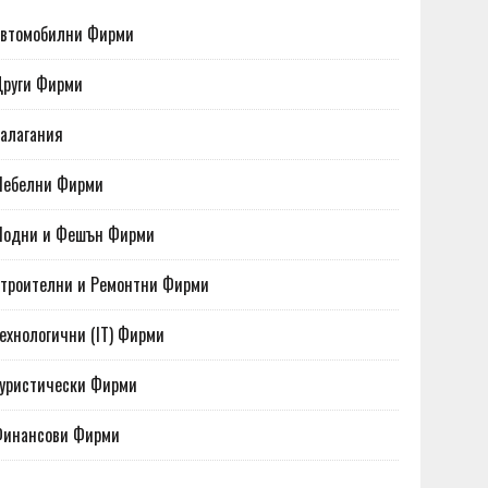
втомобилни Фирми
руги Фирми
алагания
Мебелни Фирми
Модни и Фешън Фирми
троителни и Ремонтни Фирми
ехнологични (IT) Фирми
уристически Фирми
Финансови Фирми