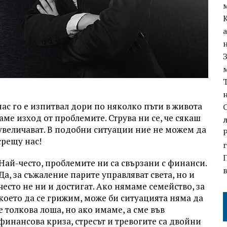
нас го е изпитвал дори по няколко пъти в живота
аме изход от проблемите. Струва ни се, че сякаш
 увеличават. В подобни ситуации ние не можем да
срещу нас!
Най-често, проблемите ни са свързани с финанси.
Да, за съжаление парите управляват света, но и
често не ни и достигат. Ако нямаме семейство, за
което да се грижим, може би ситуацията няма да
е толкова лоша, но ако имаме, а сме във
финансова криза, стресът и тревогите са двойни