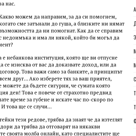
за нас.
А
Какво можем да направим, за да си помогнем,
Д
когато сме затънали до гуша, а близките ни нямат
възможността да ни помогнат. Как да се справим
З
с недоимъка и има ли някой, който би могъл да
мент?
ва е небанкова институция, която ще ви отпусне
 се изисква от вас да доказвате доход, или да
договор. Това важи само за банките, а принципът
всем друг… Ако изберете тях за ваш приятел,
С
 можете да бъдете сигурни, че сумата която
щия ден! Това е повече от страхотно предвид
Т
ате време за губене и искате час по-скоро по
 И това ще се случи…
Т
тейки тези редове, трябва да знаят че да изтеглят
з дори да трябва да отговарят на някакви
те своята молба онлайн, като специалистите ще