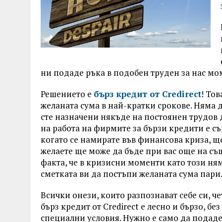
ни подаде ръка в подобен труден за нас мо
Решението е
бърз кредит от Credirect
! То
желаната сума в най-кратки срокове. Няма да
сте назначени някъде на постоянен трудов 
на работа на фирмите за бързи кредити е съ
когато се намирате във финансова криза, ще
желаете ще може да бъде при вас още на съ
факта, че в кризисни моменти като този ням
сметката ви да постъпи желаната сума пари.
Всички онези, които разпознават себе си, че
бърз кредит от Credirect е лесно и бързо, бе
специални условия. Нужно е само да подаде